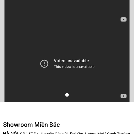
Showroom Miền Bắc
HÀ NỘI:
Số 117 D4, Nguyễn Cảnh Dị, Đại Kim, Hoàng Mai.( Cạnh Trường