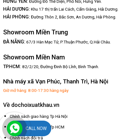
HƯNG YÊN:
Đường Đỗ Thế Diện, Phố Nối, Hưng Yên.
HẢI DƯƠNG:
Khu 17 thị trấn Lai Cách, Cẩm Giàng, Hải Dương.
HẢI PHÒNG:
Đường Thôn 2, Bắc Sơn, An Dương, Hải Phòng.
Showroom Miền Trung
:
ĐÀ NẴNG
67/3 Hàn Mạc Tử, P.Thuận Phước, Q.Hải Châu.
Showroom Miền Nam
TP.HCM:
82/2/20, Đường Đinh Bộ Lĩnh,
Bình Thạnh.
Nhà máy xã Vạn Phúc, Thanh Trì, Hà Nội
Giờ mở hàng: 8:00-17:30 hàng ngày
Về dochoixuatkhau.vn
Chính sách giao hàng Tp Hà Nội
Chính sách giao hàng Tp HCM
CALL NOW
Chính sách đổi trả