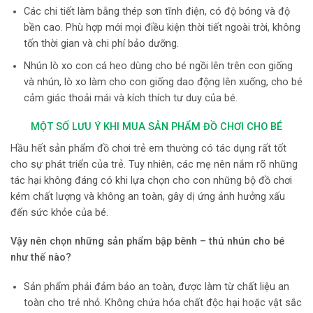
Các chi tiết làm bằng thép sơn tĩnh điện, có độ bóng và độ
bền cao. Phù hợp mới mọi điều kiện thời tiết ngoài trời, không
tốn thời gian và chi phí bảo dưỡng.
Nhún lò xo con cá heo dùng cho bé ngồi lên trên con giống
và nhún, lò xo làm cho con giống dao động lên xuống, cho bé
cảm giác thoải mái và kích thích tư duy của bé.
MỘT SỐ LƯU Ý KHI MUA SẢN PHẨM ĐỒ CHƠI CHO BÉ
Hầu hết sản phẩm đồ chơi trẻ em thường có tác dụng rất tốt
cho sự phát triển của trẻ. Tuy nhiên, các mẹ nên nắm rõ những
tác hại không đáng có khi lựa chọn cho con những bộ đồ chơi
kém chất lượng và không an toàn, gây dị ứng ảnh hưởng xấu
đến sức khỏe của bé.
Vậy nên chọn những
sản phẩm bập bênh – thú nhún
cho bé
như thế nào?
Sản phẩm phải đảm bảo an toàn, được làm từ chất liệu an
toàn cho trẻ nhỏ. Không chứa hóa chất độc hại hoặc vật sắc