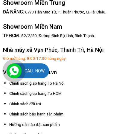
Showroom Miền Trung
:
ĐÀ NẴNG
67/3 Hàn Mạc Tử, P.Thuận Phước, Q.Hải Châu.
Showroom Miền Nam
TP.HCM:
82/2/20, Đường Đinh Bộ Lĩnh,
Bình Thạnh.
Nhà máy xã Vạn Phúc, Thanh Trì, Hà Nội
Giờ mở hàng: 8:00-17:30 hàng ngày
CALL NOW
Về dochoixuatkhau.vn
Chính sách giao hàng Tp Hà Nội
Chính sách giao hàng Tp HCM
Chính sách đổi trả
Chính sách bảo hành sản phẩm
Hướng dẫn lắp đặt sản phẩm