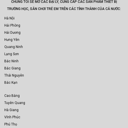
CHÚNG TÔI SẼ MỞ CÁC ĐẠI LÝ, CUNG CẤP CÁC SẢN PHẨM THIẾT BỊ
TRƯỜNG HỌC, SÂN CHƠI TRẺ EM TRÊN CÁC TỈNH THÀNH CỦA CẢ NƯỚC:
Hà Nội
Hải Phòng
Hải Dương
Hưng Yên
Quang Ninh
Lạng Sơn
Bắc Ninh
Bắc Giang
Thái Nguyên
Bắc Kạn
Cao Bằng
Tuyên Quang
Hà Giang
Vĩnh Phúc
Phú Thọ