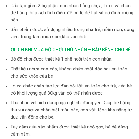
Cấu tạo gồm 2 bộ phận: con nhún bằng nhựa, lò xo và chân
đế bằng thép sơn tĩnh điện, đế có lỗ để bắt vít cố định xuống
nền
Sản phẩm được sử dụng nhiều trong nhà trẻ, mầm non, công
viên, trung tâm mua sắm,khu vui chơi…
LỢI ÍCH KHI MUA ĐỒ CHƠI THÚ NHÚN – BẬP BÊNH CHO BÉ
Bộ đồ chơi được thiết kế 1 ghế ngồi trên con nhún.
Chất liệu nhựa cao cấp, không chứa chất độc hại, an toàn
cho sức khỏe của bé
Lò xo chắc chắn tạo lực đàn hồi tốt, an toàn cho trẻ, các bé
có khối lượng quá 30kg vẫn có thể nhún được.
Thú nhún với hình dáng ngộ nghĩnh, đáng yêu. Giúp bé hứng
thú vui chơi và nhận biết màu sắc, con vật, tăng khả năng tư
duy, vận động cho bé.
Tay cầm của sản phẩm được thiết kế nhỏ gọn, bé dễ dàng
cầm nắm.