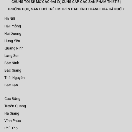
CHÚNG TÔI SẼ MỞ CÁC ĐẠI LÝ, CUNG CẤP CÁC SẢN PHẨM THIẾT BỊ
TRƯỜNG HỌC, SÂN CHƠI TRẺ EM TRÊN CÁC TỈNH THÀNH CỦA CẢ NƯỚC:
Hà Nội
Hải Phòng
Hải Dương
Hưng Yên
Quang Ninh
Lạng Sơn
Bắc Ninh
Bắc Giang
Thái Nguyên
Bắc Kạn
Cao Bằng
Tuyên Quang
Hà Giang
Vĩnh Phúc
Phú Thọ