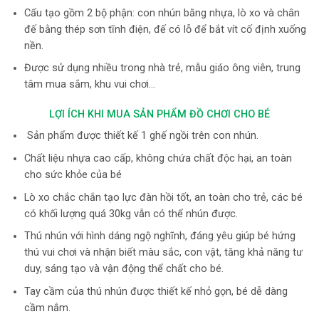
Cấu tạo gồm 2 bộ phận: con nhún bằng nhựa, lò xo và chân
đế bằng thép sơn tĩnh điện, đế có lỗ để bắt vít cố định xuống
nền.
Được sử dụng nhiều trong nhà trẻ, mẫu giáo ông viên, trung
tâm mua sắm, khu vui chơi…
LỢI ÍCH KHI MUA SẢN PHẨM ĐỒ CHƠI CHO BÉ
Sản phẩm được thiết kế 1 ghế ngồi trên con nhún.
Chất liệu nhựa cao cấp, không chứa chất độc hại, an toàn
cho sức khỏe của bé
Lò xo chắc chắn tạo lực đàn hồi tốt, an toàn cho trẻ, các bé
có khối lượng quá 30kg vẫn có thể nhún được.
Thú nhún với hình dáng ngộ nghĩnh, đáng yêu giúp bé hứng
thú vui chơi và nhận biết màu sắc, con vật, tăng khả năng tư
duy, sáng tạo và vận động thể chất cho bé.
Tay cầm của thú nhún được thiết kế nhỏ gọn, bé dễ dàng
cầm nắm.