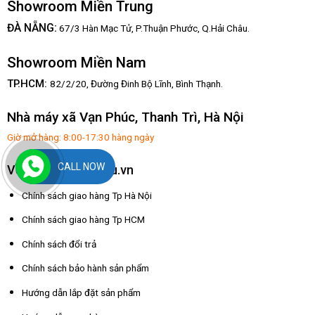
Showroom Miền Trung
:
ĐÀ NẴNG
67/3 Hàn Mạc Tử, P.Thuận Phước, Q.Hải Châu.
Showroom Miền Nam
TP.HCM:
82/2/20, Đường Đinh Bộ Lĩnh,
Bình Thạnh.
Nhà máy xã Vạn Phúc, Thanh Trì, Hà Nội
Giờ mở hàng: 8:00-17:30 hàng ngày
CALL NOW
Về dochoixuatkhau.vn
Chính sách giao hàng Tp Hà Nội
Chính sách giao hàng Tp HCM
Chính sách đổi trả
Chính sách bảo hành sản phẩm
Hướng dẫn lắp đặt sản phẩm