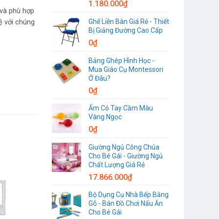
1.180.000
₫
 và phù hợp
Ghế Liền Bàn Giá Rẻ - Thiết
ệ với chúng
Bị Giảng Đường Cao Cấp
0
₫
Bảng Ghép Hình Học -
Mua Giáo Cụ Montessori
Ở Đâu?
0
₫
Ấm Có Tay Cầm Màu
Vàng Ngọc
0
₫
Giường Ngủ Công Chúa
Cho Bé Gái - Giường Ngủ
Chất Lượng Giá Rẻ
17.866.000
₫
Bộ Dụng Cụ Nhà Bếp Bằng
Gỗ - Bán Đồ Chơi Nấu Ăn
Cho Bé Gái