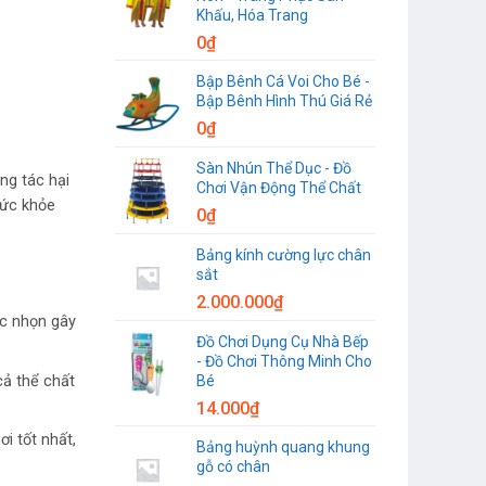
Khấu, Hóa Trang
0
₫
Bập Bênh Cá Voi Cho Bé -
Bập Bênh Hình Thú Giá Rẻ
0
₫
Sàn Nhún Thể Dục - Đồ
ng tác hại
Chơi Vận Động Thể Chất
sức khỏe
0
₫
Bảng kính cường lực chân
sắt
2.000.000
₫
ắc nhọn gây
Đồ Chơi Dụng Cụ Nhà Bếp
- Đồ Chơi Thông Minh Cho
Bé
cả thể chất
14.000
₫
i tốt nhất,
Bảng huỳnh quang khung
gỗ có chân