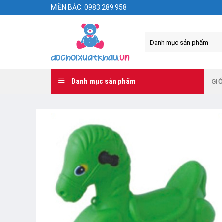
Skip
MIỀN BẮC: 0983.289.958
to
content
Danh mục sản phẩm
GIỚ