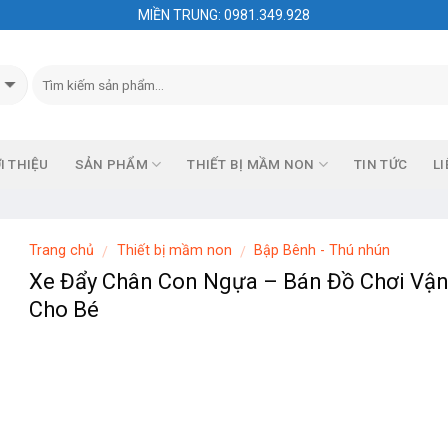
MIỀN TRUNG: 0981.349.928
I THIỆU
SẢN PHẨM
THIẾT BỊ MẦM NON
TIN TỨC
LI
Trang chủ
Thiết bị mầm non
Bập Bênh - Thú nhún
/
/
Xe Đẩy Chân Con Ngựa – Bán Đồ Chơi Vậ
Cho Bé