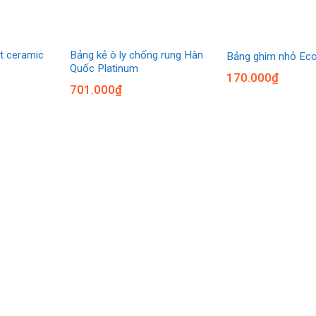
t ceramic
Bảng kẻ ô ly chống rung Hàn
Bảng ghim nhỏ Ec
Quốc Platinum
170.000
₫
701.000
₫