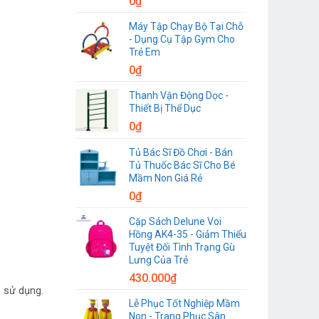
0
₫
Máy Tập Chạy Bộ Tại Chỗ
- Dụng Cụ Tập Gym Cho
Trẻ Em
0
₫
Thanh Vận Động Dọc -
Thiết Bị Thể Dục
0
₫
Tủ Bác Sĩ Đồ Chơi - Bán
Tủ Thuốc Bác Sĩ Cho Bé
Mầm Non Giá Rẻ
0
₫
Cặp Sách Delune Voi
Hồng AK4-35 - Giảm Thiểu
Tuyệt Đối Tình Trạng Gù
Lưng Của Trẻ
430.000
₫
 sử dụng.
Lễ Phục Tốt Nghiệp Mầm
Non - Trang Phục Sân