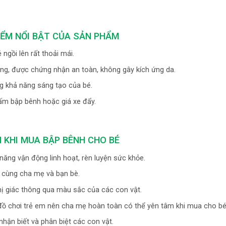
IỂM NỔI BẬT CỦA SẢN PHẨM
ngồi lên rất thoải mái.
g, được chứng nhận an toàn, không gây kích ứng da.
ng khả năng sáng tạo của bé.
 tấm bập bênh hoặc giá xe đẩy.
H KHI MUA BẬP BÊNH CHO BÉ
năng vận động linh hoạt, rèn luyện sức khỏe.
i cùng cha mẹ và bạn bè.
thị giác thông qua màu sắc của các con vật.
 đồ chơi trẻ em nên cha mẹ hoàn toàn có thể yên tâm khi mua cho bé
hận biết và phân biệt các con vật.