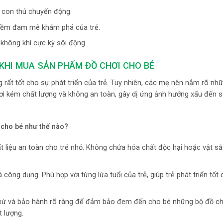
y con thú chuyển động.
 niềm đam mê khám phá của trẻ.
 không khí cực kỳ sôi động
KHI MUA SẢN PHẨM ĐỒ CHƠI CHO BÉ
rất tốt cho sự phát triển của trẻ. Tuy nhiên, các mẹ nên nắm rõ nhữ
ơi kém chất lượng và không an toàn, gây dị ứng ảnh hưởng xấu đến 
n
cho bé như thế nào?
 liệu an toàn cho trẻ nhỏ. Không chứa hóa chất độc hại hoặc vật s
ng dụng. Phù hợp với từng lứa tuổi của trẻ, giúp trẻ phát triển tốt 
 xứ và bảo hành rõ ràng để đảm bảo đem đến cho bé những bộ đồ chơ
t lượng.