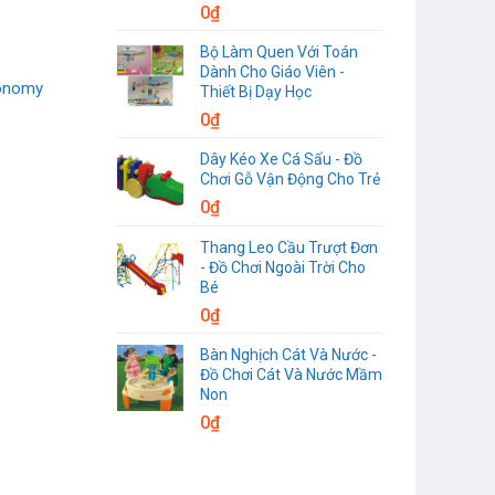
0
₫
Bộ Làm Quen Với Toán
Dành Cho Giáo Viên -
onomy
Thiết Bị Dạy Học
0
₫
Dây Kéo Xe Cá Sấu - Đồ
Chơi Gỗ Vận Động Cho Trẻ
0
₫
Thang Leo Cầu Trượt Đơn
- Đồ Chơi Ngoài Trời Cho
Bé
0
₫
Bàn Nghịch Cát Và Nước -
Đồ Chơi Cát Và Nước Mầm
Non
0
₫