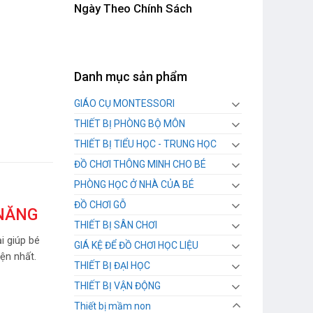
Ngày Theo Chính Sách
Danh mục sản phẩm
GIÁO CỤ MONTESSORI
THIẾT BỊ PHÒNG BỘ MÔN
THIẾT BỊ TIỂU HỌC - TRUNG HỌC
ĐỒ CHƠI THÔNG MINH CHO BÉ
PHÒNG HỌC Ở NHÀ CỦA BÉ
ĐỒ CHƠI GỖ
 NĂNG
THIẾT BỊ SÂN CHƠI
i giúp bé
GIÁ KỆ ĐỂ ĐỒ CHƠI HỌC LIỆU
ện nhất.
THIẾT BỊ ĐẠI HỌC
THIẾT BỊ VẬN ĐỘNG
Thiết bị mầm non