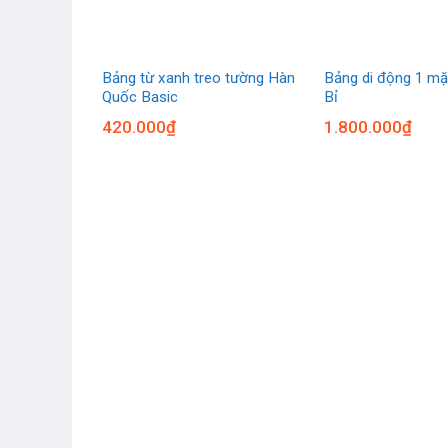
Bảng từ xanh treo tường Hàn
Bảng di động 1 mặ
h ghim
Quốc Basic
Bỉ
420.000
₫
1.800.000
₫