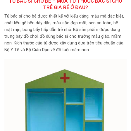
TỦ BÁC SĨ CHO BÉ – MUA TỦ THUỐC BÁC SĨ CHO
TRẺ GIÁ RẺ Ở ĐÂU?
Tủ bác sĩ cho bé được thiết kế với kiểu dáng, mẫu mã đặc biệt,
chất liệu gỗ bền dày dặn, màu sắc đẹp mắt, sơn an toàn, bề
mặt mịn, bóng bẩy hấp dẫn trẻ nhỏ. Bộ sản phẩm được dùng
trưng bày đồ chơi, đồ dùng bác sĩ cho trường mẫu giáo, mầm
non. Kích thước của tủ được xây dựng dựa trên tiêu chuẩn của
Bộ Y Tế và Bộ Giáo Dục về độ tuổi mầm non.