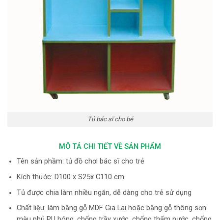
Tủ bác sĩ cho bé
MÔ TẢ CHI TIẾT VỀ SẢN PHẨM
Tên sản phầm: tủ đồ chơi bác sĩ cho trẻ
Kích thước: D100 x S25x C110 cm.
Tủ được chia làm nhiều ngăn, dễ dàng cho trẻ sử dụng
Chất liệu: làm bằng gỗ MDF Gia Lai hoặc bằng gỗ thông sơn
màu phủ PU bóng, chống trầy xước, chống thấm nước, chống