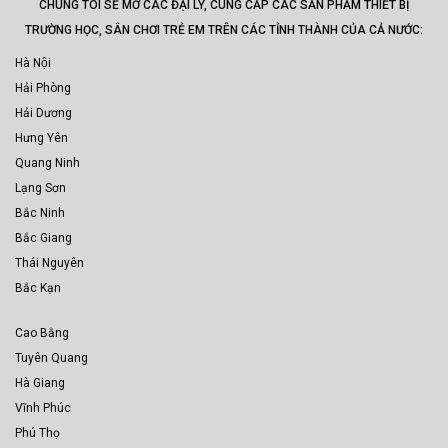
CHÚNG TÔI SẼ MỞ CÁC ĐẠI LÝ, CUNG CẤP CÁC SẢN PHẨM THIẾT BỊ
TRƯỜNG HỌC, SÂN CHƠI TRẺ EM TRÊN CÁC TỈNH THÀNH CỦA CẢ NƯỚC:
Hà Nội
Hải Phòng
Hải Dương
Hưng Yên
Quang Ninh
Lạng Sơn
Bắc Ninh
Bắc Giang
Thái Nguyên
Bắc Kạn
Cao Bằng
Tuyên Quang
Hà Giang
Vĩnh Phúc
Phú Thọ