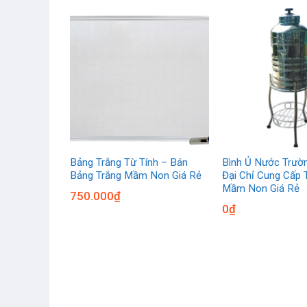
út Dạ N10 –
Bảng Trắng Từ Tính – Bán
Bình Ủ Nước Trườ
 Giá Rẻ
Bảng Trắng Mầm Non Giá Rẻ
Đại Chỉ Cung Cấp T
Mầm Non Giá Rẻ
750.000
₫
0
₫