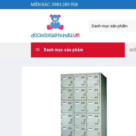
Skip
MIỀN BẮC: 0983.289.958
to
content
Danh mục sản phẩm
GIỚ