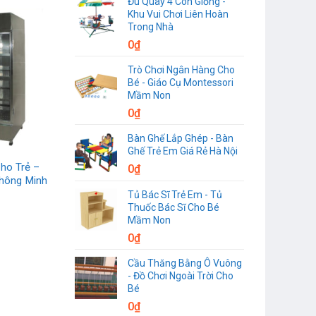
Đu Quay 4 Con Giống -
Khu Vui Chơi Liên Hoàn
Trong Nhà
0
₫
Trò Chơi Ngân Hàng Cho
Bé - Giáo Cụ Montessori
Mầm Non
0
₫
Bàn Ghế Lắp Ghép - Bàn
Ghế Trẻ Em Giá Rẻ Hà Nội
ho Trẻ –
0
₫
Thông Minh
Tủ Bác Sĩ Trẻ Em - Tủ
Thuốc Bác Sĩ Cho Bé
Mầm Non
0
₫
Cầu Thăng Bằng Ô Vuông
- Đồ Chơi Ngoài Trời Cho
Bé
0
₫