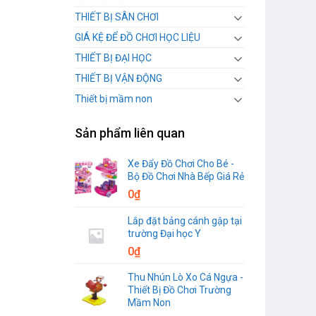
THIẾT BỊ SÂN CHƠI
GIÁ KỆ ĐỂ ĐỒ CHƠI HỌC LIỆU
THIẾT BỊ ĐẠI HỌC
THIẾT BỊ VẬN ĐỘNG
Thiết bị mầm non
Sản phẩm liên quan
Xe Đẩy Đồ Chơi Cho Bé -
Bộ Đồ Chơi Nhà Bếp Giá Rẻ
0
₫
Lắp đặt bảng cánh gập tại
trường Đại học Y
0
₫
Thu Nhún Lò Xo Cá Ngựa -
Thiết Bị Đồ Chơi Trường
Mầm Non