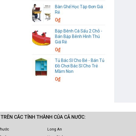
Bàn Ghế Học Tập Đơn Giá
Rẻ
0
₫
Bập Bênh Cá Sấu 2 Chỗ -
Bán Bập Bênh Hình Thú
Giá Rẻ
0
₫
Tủ Bác Sĩ Cho Bé - Bán Tủ
Đồ Chơi Bác Sĩ Cho Trẻ
Mầm Non
0
₫
M TRÊN CÁC TỈNH THÀNH CỦA CẢ NƯỚC:
Phước
Long An