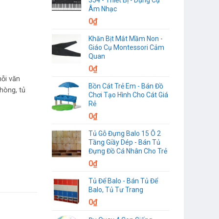
Âm Nhạc
0
₫
Khăn Bịt Mắt Mầm Non -
Giáo Cụ Montessori Cảm
Quan
0
₫
mỗi văn
Bồn Cát Trẻ Em - Bán Đồ
phòng, tủ
Chơi Tạo Hình Cho Cát Giá
Rẻ
0
₫
Tủ Gỗ Đựng Balo 15 Ô 2
Tầng Giầy Dép - Bán Tủ
Đựng Đồ Cá Nhân Cho Trẻ
0
₫
Tủ Để Balo - Bán Tủ Để
Balo, Tủ Tư Trang
0
₫