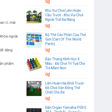
0
₫
Khu Vui Chơi Liên Hoàn
Cầu Trượt - Khu Vui Chơi
Ngoài Trời Đa Năng
an rỉ, mài
0
₫
Bộ Thẻ Các Phần Của Thế
 khóa ngoài
Giới (Cart Of The World
Parts)
0
₫
 dễ dàng
Bậc Thang Hình Học 4
Màu - Đồ Chơi Trí Tuệ Cho
 Sản phẩm
Trẻ Mầm Non
0
₫
Liên Hoàn Hai Khối Trượt -
Đồ Chơi Vận Động Thể
Chất Cho Bé
0
₫
Đàn Organ Yamaha PSR E
354 - Thiết Bị - Dụng Cụ