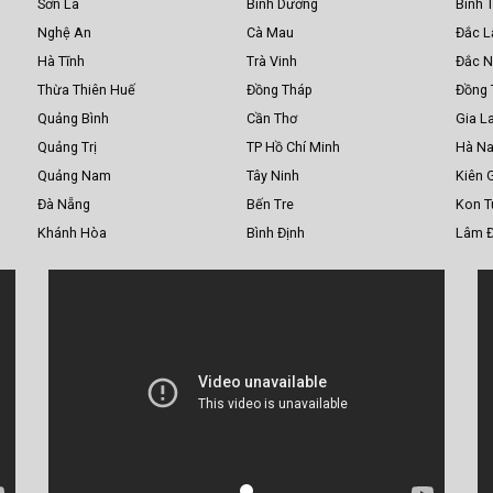
Sơn La
Bình Dương
Bình 
Nghệ An
Cà Mau
Đắc L
Hà Tĩnh
Trà Vinh
Đắc 
Thừa Thiên Huế
Đồng Tháp
Đồng 
Quảng Bình
Cần Thơ
Gia La
Quảng Trị
TP Hồ Chí Minh
Hà N
Quảng Nam
Tây Ninh
Kiên 
Đà Nẵng
Bến Tre
Kon 
Khánh Hòa
Bình Định
Lâm 