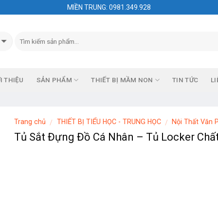
MIỀN TRUNG: 0981.349.928
I THIỆU
SẢN PHẨM
THIẾT BỊ MẦM NON
TIN TỨC
LI
Trang chủ
THIẾT BỊ TIỂU HỌC - TRUNG HỌC
Nội Thất Văn 
/
/
Tủ Sắt Đựng Đồ Cá Nhân – Tủ Locker Chấ