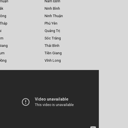
Thuận
Nam Định
ắk
Ninh Bình
Nông
Ninh Thuận
Tháp
Phú Yên
i
Quảng Trị
am
Sóc Trăng
Giang
Thái Bình
Tum
Tiền Giang
Đồng
Vĩnh Long