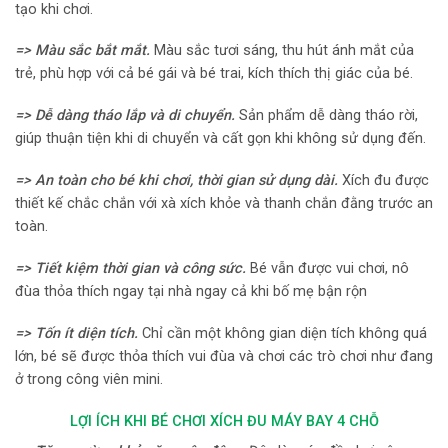
tạo khi chơi.
=> Màu sắc bắt mắt.
Màu sắc tươi sáng, thu hút ánh mắt của
trẻ, phù hợp với cả bé gái và bé trai, kích thích thị giác của bé.
=> Dễ dàng tháo lắp và di chuyển.
Sản phẩm dễ dàng tháo rời,
giúp thuận tiện khi di chuyển và cất gọn khi không sử dụng đến.
=> An toàn cho bé khi chơi, thời gian sử dụng dài.
Xích đu được
thiết kế chắc chắn với xà xích khỏe và thanh chắn đằng trước an
toàn.
=> Tiết kiệm thời gian và công sức.
Bé vẫn được vui chơi, nô
đùa thỏa thích ngay tại nhà ngay cả khi bố mẹ bận rộn
=> Tốn ít diện tích.
Chỉ cần một không gian diện tích không quá
lớn, bé sẽ được thỏa thích vui đùa và chơi các trò chơi như đang
ở trong công viên mini.
LỢI ÍCH KHI BÉ CHƠI XÍCH ĐU MÁY BAY 4 CHỖ