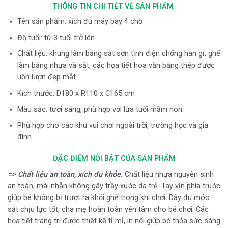
THÔNG TIN CHI TIẾT VỀ SẢN PHẨM
Tên sản phẩm: xích đu máy bay 4 chỗ
Độ tuổi: từ 3 tuổi trở lên
Chất liệu: khung làm bằng sắt sơn tĩnh điện chống han gỉ, ghế
làm bằng nhựa và sắt, các họa tiết hoa văn bằng thép được
uốn lượn đẹp mắt.
Kích thước: D180 x R110 x C165 cm
Màu sắc: tươi sáng, phù hợp với lứa tuổi mầm non.
Phù hợp cho các khu vui chơi ngoài trời, trường học và gia
đình
ĐẶC ĐIỂM NỔI BẬT CỦA SẢN PHẨM
=> Chất liệu an toàn, xích đu khỏe.
Chất liệu nhựa nguyên sinh
an toàn, mài nhẵn không gây trầy xước da trẻ. Tay vịn phía trước
giúp bé không bị trượt ra khỏi ghế trong khi chơi. Dây đu móc
sắt chịu lực tốt, cha mẹ hoàn toàn yên tâm cho bé chơi. Các
họa tiết trang trí được thiết kế tỉ mỉ, in nổi giúp bé thỏa sức sáng