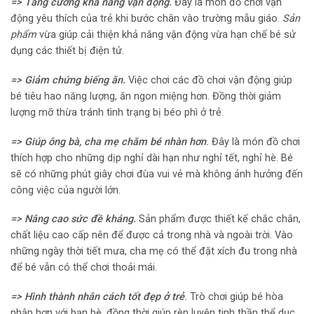
=> Tăng cường khả năng vận động.
Đây là món đồ chơi vận
động yêu thích của trẻ khi bước chân vào trường mẫu giáo.
Sản
phẩm
vừa giúp cải thiện khả năng vận động vừa hạn chế bé sử
dụng các thiết bị điện tử.
=> Giảm chứng biếng ăn.
Việc chơi các đồ chơi vận động giúp
bé tiêu hao năng lượng, ăn ngon miệng hơn. Đồng thời giảm
lượng mỡ thừa tránh tình trạng bị béo phì ở trẻ.
=> Giúp ông bà, cha mẹ chăm bé nhàn hơn
.
Đây là món đồ chơi
thích hợp cho những dịp nghỉ dài hạn như nghỉ tết, nghỉ hè. Bé
sẽ có những phút giây chơi đùa vui vẻ mà không ảnh hưởng đến
công việc của người lớn.
=> Nâng cao sức đề kháng.
Sản phẩm được thiết kế chắc chắn,
chất liệu cao cấp nên để được cả trong nhà và ngoài trời. Vào
những ngày thời tiết mưa, cha mẹ có thể đặt xích đu trong nhà
để bé vẫn có thể chơi thoải mái.
=> Hình thành nhân cách tốt đẹp ở trẻ
.
Trò chơi giúp bé hòa
nhập hơn với bạn bè, đồng thời giúp rèn luyện tinh thần thể dục