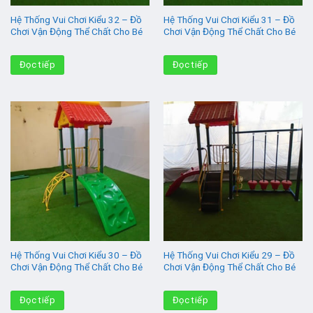
Hệ Thống Vui Chơi Kiểu 32 – Đồ
Hệ Thống Vui Chơi Kiểu 31 – Đồ
Chơi Vận Động Thể Chất Cho Bé
Chơi Vận Động Thể Chất Cho Bé
Đọc tiếp
Đọc tiếp
Hệ Thống Vui Chơi Kiểu 30 – Đồ
Hệ Thống Vui Chơi Kiểu 29 – Đồ
Chơi Vận Động Thể Chất Cho Bé
Chơi Vận Động Thể Chất Cho Bé
Đọc tiếp
Đọc tiếp