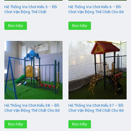
Hệ Thống Vui Chơi Kiểu 5 – Đồ
Hệ Thống Vui Chơi Kiểu 6 – Đồ
Chơi Vận Động Thể Chất
Chơi Vận Động Thể Chất Cho Bé
Đọc tiếp
Đọc tiếp
Hệ Thống Vui Chơi Kiểu 38 – Đồ
Hệ Thống Vui Chơi Kiểu 37 – Đồ
Chơi Vận Động Thể Chất Cho Bé
Chơi Vận Động Thể Chất Cho Bé
Đọc tiếp
Đọc tiếp