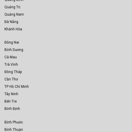
Quảng Trị
Quảng Nam
Đà Nẵng
Khánh Hòa
Đồng Nai
Bình Dương
Cà Mau
Trà Vinh
Đồng Tháp
Cần Thơ
TP Hồ Chí Minh
Tây Ninh
Bến Tre
Bình Định
Bình Phước
Bình Thuận