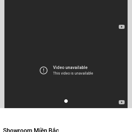
Showroom Miền Bắc