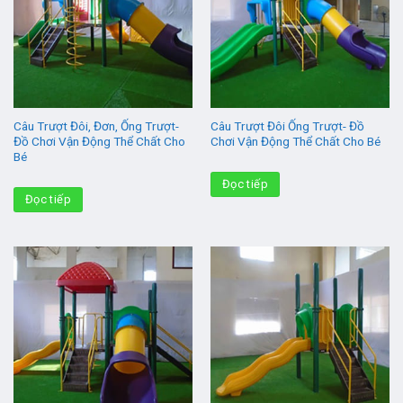
Câu Trượt Đôi, Đơn, Ống Trượt-
Câu Trượt Đôi Ống Trượt- Đồ
Đồ Chơi Vận Động Thể Chất Cho
Chơi Vận Động Thể Chất Cho Bé
Bé
Đọc tiếp
Đọc tiếp