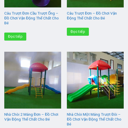
Câu Trượt Đơn Cầu Trượt Ống –
Câu Trượt Đơn – Đồ Chơi Vận
Đồ Chơi Vận Động Thể Chất Cho
Động Thể Chất Cho Bé
Bé
Đọc tiếp
Đọc tiếp
Nhà Chòi 2 Máng Đơn – Đồ Chơi
Nhà Chòi Một Máng Trượt Đôi –
Vận Động Thể Chất Cho Bé
Đồ Chơi Vận Động Thể Chất Cho
Bé