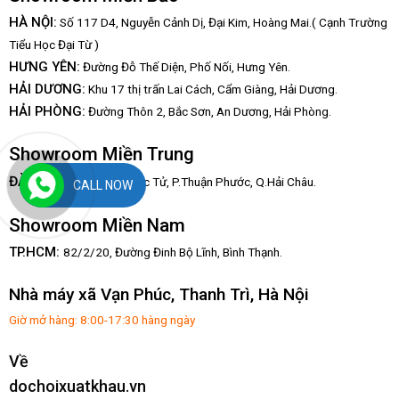
HÀ NỘI:
Số 117 D4, Nguyễn Cảnh Dị, Đại Kim, Hoàng Mai.( Cạnh Trường
Tiểu Học Đại Từ )
HƯNG YÊN:
Đường Đỗ Thế Diện, Phố Nối, Hưng Yên.
HẢI DƯƠNG:
Khu 17 thị trấn Lai Cách, Cẩm Giàng, Hải Dương.
HẢI PHÒNG:
Đường Thôn 2, Bắc Sơn, An Dương, Hải Phòng.
Showroom Miền Trung
:
ĐÀ NẴNG
67/3 Hàn Mạc Tử, P.Thuận Phước, Q.Hải Châu.
CALL NOW
Showroom Miền Nam
TP.HCM:
82/2/20, Đường Đinh Bộ Lĩnh,
Bình Thạnh.
Nhà máy xã Vạn Phúc, Thanh Trì, Hà Nội
Giờ mở hàng: 8:00-17:30 hàng ngày
Về
dochoixuatkhau.vn