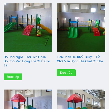
Đồ Chơi Ngoài Trời Liên Hoàn –
Liên Hoàn Hai Khối Trượt – Đồ
Đồ Chơi Vận Động Thể Chất Cho
Chơi Vận Động Thể Chất Cho Bé
Bé
Đọc tiếp
Đọc tiếp