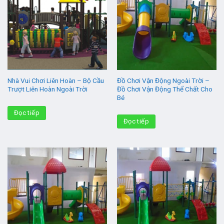
Nhà Vui Chơi Liên Hoàn – Bộ Cầu
Đồ Chơi Vận Động Ngoài Trời –
Trượt Liên Hoàn Ngoài Trời
Đồ Chơi Vận Động Thể Chất Cho
Bé
Đọc tiếp
Đọc tiếp