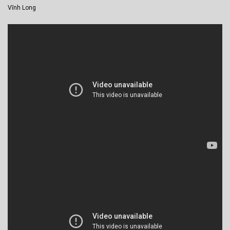
Vĩnh Long