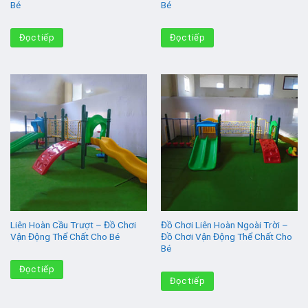
Bé
Bé
Đọc tiếp
Đọc tiếp
Liên Hoàn Cầu Trượt – Đồ Chơi
Đồ Chơi Liên Hoàn Ngoài Trời –
Vận Động Thể Chất Cho Bé
Đồ Chơi Vận Động Thể Chất Cho
Bé
Đọc tiếp
Đọc tiếp