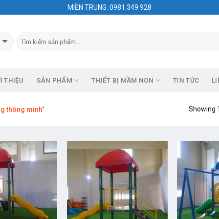
MIỀN TRUNG: 0981.349.928
I THIỆU
SẢN PHẨM
THIẾT BỊ MẦM NON
TIN TỨC
LI
Showing 1
ng thông minh”