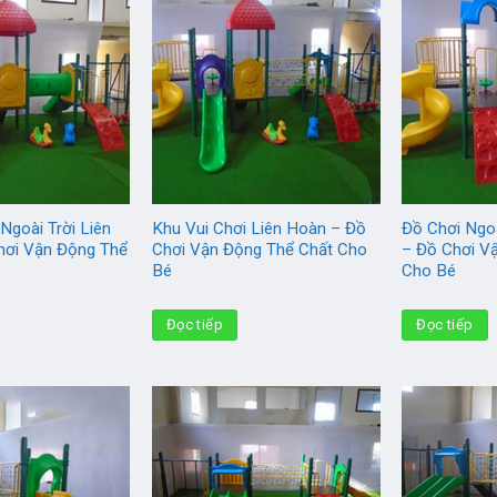
Ngoài Trời Liên
Khu Vui Chơi Liên Hoàn – Đồ
Đồ Chơi Ngo
hơi Vận Động Thể
Chơi Vận Động Thể Chất Cho
– Đồ Chơi V
Bé
Cho Bé
Đọc tiếp
Đọc tiếp