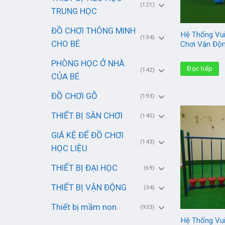
(121)
TRUNG HỌC
ĐỒ CHƠI THÔNG MINH
Hệ Thống Vui
(134)
CHO BÉ
Chơi Vận Độ
PHÒNG HỌC Ở NHÀ
Đọc tiếp
(142)
CỦA BÉ
ĐỒ CHƠI GỖ
(193)
THIẾT BỊ SÂN CHƠI
(145)
GIÁ KỆ ĐỂ ĐỒ CHƠI
(143)
HỌC LIỆU
THIẾT BỊ ĐẠI HỌC
(69)
THIẾT BỊ VẬN ĐỘNG
(34)
Thiết bị mầm non
(933)
Hệ Thống Vui