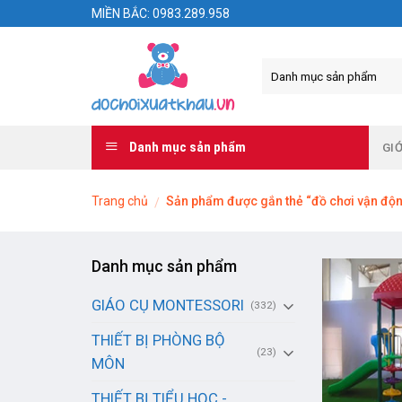
Skip
MIỀN BẮC: 0983.289.958
to
content
Danh mục sản phẩm
GIỚ
Trang chủ
Sản phẩm được gắn thẻ “đồ chơi vận độ
/
Danh mục sản phẩm
GIÁO CỤ MONTESSORI
(332)
THIẾT BỊ PHÒNG BỘ
(23)
MÔN
THIẾT BỊ TIỂU HỌC -