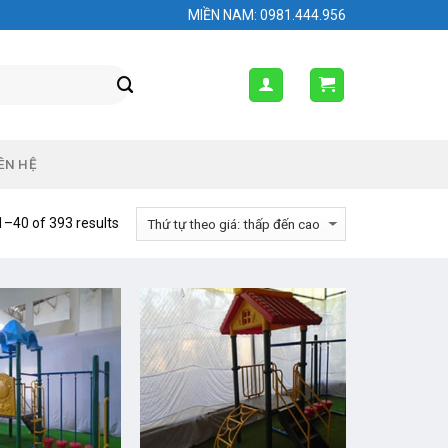
MIỀN NAM: 0981.444.956
ÊN HỆ
–40 of 393 results