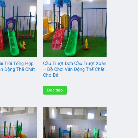
ài Trời Tổng Hợp
Cầu Trượt Đơn Cầu Trượt Xoắn
ận Động Thể Chất
– Đồ Chơi Vận Động Thể Chất
Cho Bé
Đọc tiếp