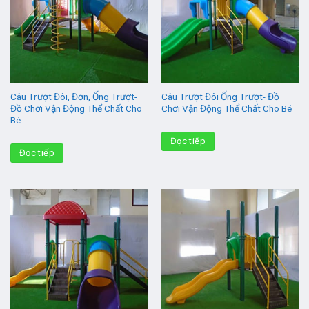
Câu Trượt Đôi, Đơn, Ống Trượt-
Câu Trượt Đôi Ống Trượt- Đồ
Đồ Chơi Vận Động Thể Chất Cho
Chơi Vận Động Thể Chất Cho Bé
Bé
Đọc tiếp
Đọc tiếp