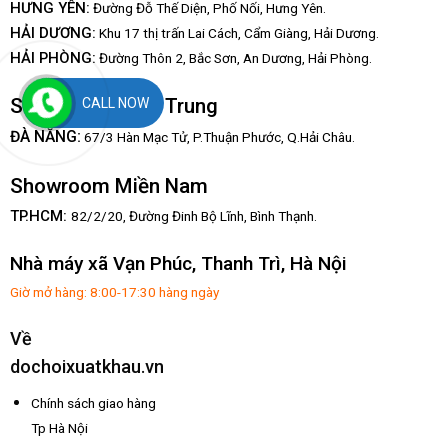
HƯNG YÊN:
Đường Đỗ Thế Diện, Phố Nối, Hưng Yên.
HẢI DƯƠNG:
Khu 17 thị trấn Lai Cách, Cẩm Giàng, Hải Dương.
HẢI PHÒNG:
Đường Thôn 2, Bắc Sơn, An Dương, Hải Phòng.
Showroom Miền Trung
CALL NOW
:
ĐÀ NẴNG
67/3 Hàn Mạc Tử, P.Thuận Phước, Q.Hải Châu.
Showroom Miền Nam
TP.HCM:
82/2/20, Đường Đinh Bộ Lĩnh,
Bình Thạnh.
Nhà máy xã Vạn Phúc, Thanh Trì, Hà Nội
Giờ mở hàng: 8:00-17:30 hàng ngày
Về
dochoixuatkhau.vn
Chính sách giao hàng
Tp Hà Nội