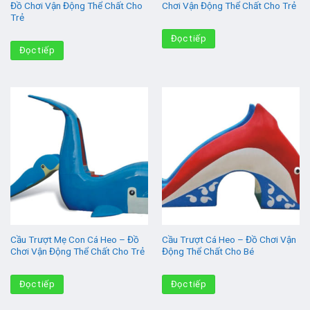
Đồ Chơi Vận Động Thể Chất Cho
Chơi Vận Động Thể Chất Cho Trẻ
Trẻ
Đọc tiếp
Đọc tiếp
Cầu Trượt Mẹ Con Cá Heo – Đồ
Cầu Trượt Cá Heo – Đồ Chơi Vận
Chơi Vận Động Thể Chất Cho Trẻ
Động Thể Chất Cho Bé
Đọc tiếp
Đọc tiếp