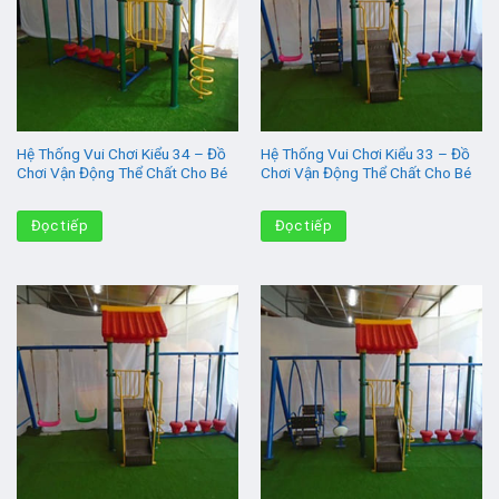
Hệ Thống Vui Chơi Kiểu 34 – Đồ
Hệ Thống Vui Chơi Kiểu 33 – Đồ
Chơi Vận Động Thể Chất Cho Bé
Chơi Vận Động Thể Chất Cho Bé
Đọc tiếp
Đọc tiếp