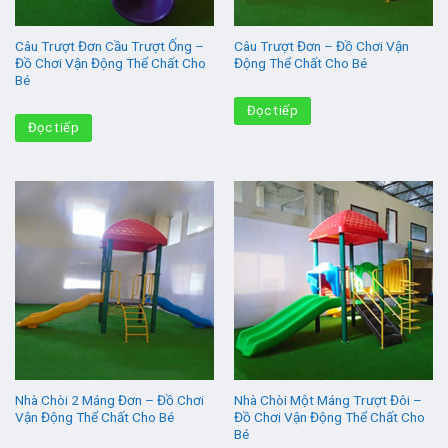
Câu Trượt Đơn Cầu Trượt Ống –
Câu Trượt Đơn – Đồ Chơi Vận
Đồ Chơi Vận Động Thể Chất Cho
Động Thể Chất Cho Bé
Bé
Đọc tiếp
Đọc tiếp
Nhà Chòi 2 Máng Đơn – Đồ Chơi
Nhà Chòi Một Máng Trượt Đôi –
Vận Động Thể Chất Cho Bé
Đồ Chơi Vận Động Thể Chất Cho
Bé