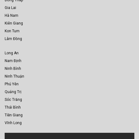
Đồng Tháp
Gia Lai
Hà Nam
Kiên Giang
Kon Tum
Lâm Đồng
Long An
Nam Định
Ninh Bình
Ninh Thuận
Phú Yên
Quảng Trị
Sóc Trăng
Thái Bình
Tiền Giang
Vĩnh Long