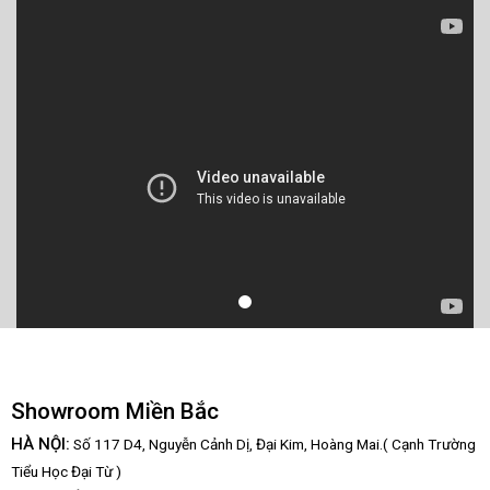
Showroom Miền Bắc
HÀ NỘI:
Số 117 D4, Nguyễn Cảnh Dị, Đại Kim, Hoàng Mai.( Cạnh Trường
Tiểu Học Đại Từ )