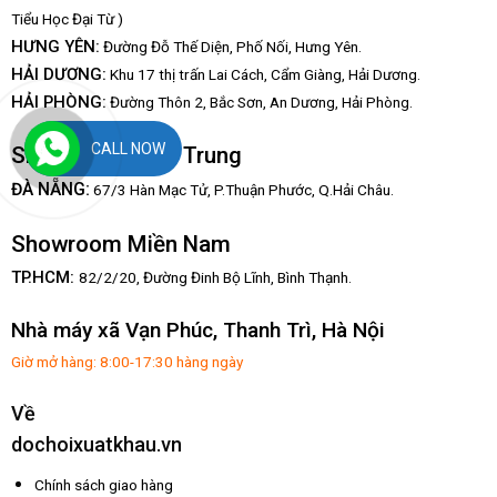
Tiểu Học Đại Từ )
HƯNG YÊN:
Đường Đỗ Thế Diện, Phố Nối, Hưng Yên.
HẢI DƯƠNG:
Khu 17 thị trấn Lai Cách, Cẩm Giàng, Hải Dương.
HẢI PHÒNG:
Đường Thôn 2, Bắc Sơn, An Dương, Hải Phòng.
CALL NOW
Showroom Miền Trung
:
ĐÀ NẴNG
67/3 Hàn Mạc Tử, P.Thuận Phước, Q.Hải Châu.
Showroom Miền Nam
TP.HCM:
82/2/20, Đường Đinh Bộ Lĩnh,
Bình Thạnh.
Nhà máy xã Vạn Phúc, Thanh Trì, Hà Nội
Giờ mở hàng: 8:00-17:30 hàng ngày
Về
dochoixuatkhau.vn
Chính sách giao hàng