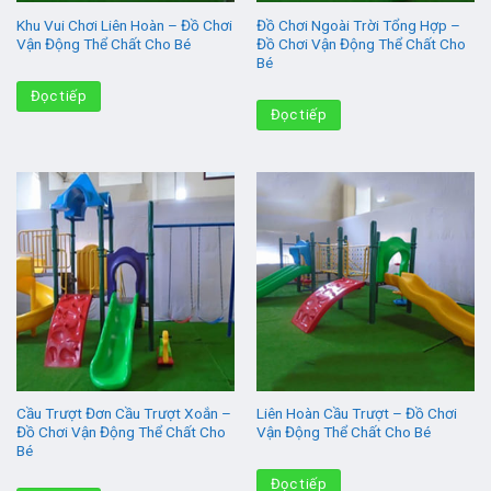
Khu Vui Chơi Liên Hoàn – Đồ Chơi
Đồ Chơi Ngoài Trời Tổng Hợp –
Vận Động Thể Chất Cho Bé
Đồ Chơi Vận Động Thể Chất Cho
Bé
Đọc tiếp
Đọc tiếp
Cầu Trượt Đơn Cầu Trượt Xoắn –
Liên Hoàn Cầu Trượt – Đồ Chơi
Đồ Chơi Vận Động Thể Chất Cho
Vận Động Thể Chất Cho Bé
Bé
Đọc tiếp