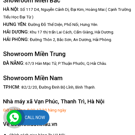
Showroom Miền Bắc
HÀ NỘI:
Số 117 D4, Nguyễn Cảnh Dị, Đại Kim, Hoàng Mai.( Cạnh Trường
Tiểu Học Đại Từ )
HƯNG YÊN:
Đường Đỗ Thế Diện, Phố Nối, Hưng Yên.
HẢI DƯƠNG:
Khu 17 thị trấn Lai Cách, Cẩm Giàng, Hải Dương.
HẢI PHÒNG:
Đường Thôn 2, Bắc Sơn, An Dương, Hải Phòng.
Showroom Miền Trung
:
ĐÀ NẴNG
67/3 Hàn Mạc Tử, P.Thuận Phước, Q.Hải Châu.
Showroom Miền Nam
TP.HCM:
82/2/20, Đường Đinh Bộ Lĩnh,
Bình Thạnh.
Nhà máy xã Vạn Phúc, Thanh Trì, Hà Nội
Giờ mở hàng: 8:00-17:30 hàng ngày
CALL NOW
Về dochoixuatkhau.vn
Chính sách giao hàng Tp Hà Nội