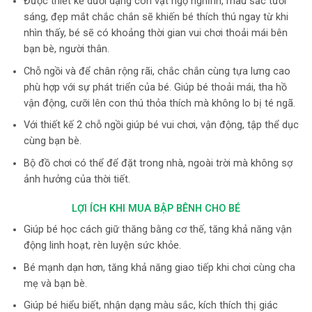
Được thiết kế dưới dạng con vật ngộ nghĩnh, màu sắc tươi
sáng, đẹp mắt chắc chắn sẽ khiến bé thích thú ngay từ khi
nhìn thấy, bé sẽ có khoảng thời gian vui chơi thoải mái bên
bạn bè, người thân.
Chỗ ngồi và để chân rộng rãi, chắc chắn cùng tựa lưng cao
phù hợp với sự phát triển của bé. Giúp bé thoải mái, tha hồ
vận động, cưỡi lên con thú thỏa thích mà không lo bị té ngã.
Với thiết kế 2 chỗ ngồi giúp bé vui chơi, vận động, tập thể dục
cùng bạn bè.
Bộ đồ chơi có thể để đặt trong nhà, ngoài trời mà không sợ
ảnh hưởng của thời tiết.
LỢI ÍCH KHI MUA BẬP BÊNH CHO BÉ
Giúp bé học cách giữ thăng bằng cơ thế, tăng khả năng vận
động linh hoạt, rèn luyện sức khỏe.
Bé mạnh dạn hơn, tăng khả năng giao tiếp khi chơi cùng cha
mẹ và bạn bè.
Giúp bé hiểu biết, nhận dạng màu sắc, kích thích thị giác