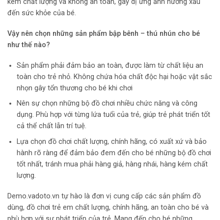
kém chất lượng và không an toàn, gây dị ứng ảnh hưởng xấu
đến sức khỏe của bé.
Vậy nên chọn những
sản phẩm bập bênh – thú nhún
cho bé
như thế nào?
Sản phẩm phải đảm bảo an toàn, được làm từ chất liệu an
toàn cho trẻ nhỏ. Không chứa hóa chất độc hại hoặc vật sắc
nhọn gây tổn thương cho bé khi chơi
Nên sự chọn những bộ đồ chơi nhiều chức năng và công
dụng. Phù hợp với từng lứa tuổi của trẻ, giúp trẻ phát triển tốt
cả thể chất lẫn trí tuệ.
Lựa chọn đồ chơi chất lượng, chính hãng, có xuất xứ và bảo
hành rõ ràng để đảm bảo đem đến cho bé những bộ đồ chơi
tốt nhất, tránh mua phải hàng giả, hàng nhái, hàng kém chất
lượng.
Demo.vadoto.vn tự hào là đơn vị cung cấp các sản phẩm đồ
dùng, đồ chơi trẻ em chất lượng, chính hãng, an toàn cho bé và
phù hợp với sự phát triển của trẻ. Mang đến cho bé những