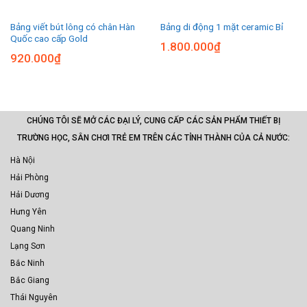
Bảng viết bút lông có chân Hàn
Bảng di động 1 mặt ceramic Bỉ
Quốc cao cấp Gold
1.800.000
₫
920.000
₫
CHÚNG TÔI SẼ MỞ CÁC ĐẠI LÝ, CUNG CẤP CÁC SẢN PHẨM THIẾT BỊ
TRƯỜNG HỌC, SÂN CHƠI TRẺ EM TRÊN CÁC TỈNH THÀNH CỦA CẢ NƯỚC:
Hà Nội
Hải Phòng
Hải Dương
Hưng Yên
Quang Ninh
Lạng Sơn
Bắc Ninh
Bắc Giang
Thái Nguyên