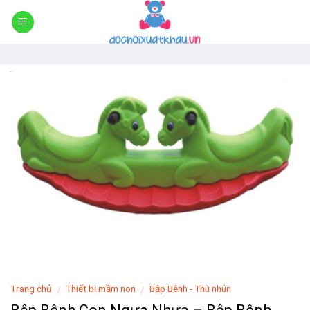
Skip
to
content
Trang chủ
Thiết bị mầm non
Bập Bênh - Thú nhún
/
/