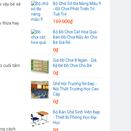
Bộ Chữ Số Đa Năng Mẫu 9
ư vậy bé sẽ
- Đồ Chơi Phát Triển Trí
Tuệ Trẻ
169.000
₫
y thừa hay
Bộ Đồ Chơi Cắt Hoa Quả -
Bán Đồ Chơi Nấu Ăn Cho
Bé Giá Rẻ
0
₫
Giá Đồ Chơi 8 Ngăn - Giá
Kệ Để Đồ Chơi Cho Bé
ào cuối tấm
0
₫
Ghế Hội Trường Rẻ Đẹp -
Nội Thất Trường Học Cao
Cấp
0
₫
Bộ Bàn Ghế Sinh Viên Đẹp
- Thiết Bị Phòng Học Đại
Học
oảng cách
0
₫