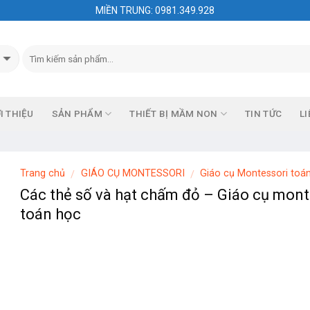
MIỀN TRUNG: 0981.349.928
I THIỆU
SẢN PHẨM
THIẾT BỊ MẦM NON
TIN TỨC
LI
Trang chủ
GIÁO CỤ MONTESSORI
Giáo cụ Montessori toá
/
/
Các thẻ số và hạt chấm đỏ – Giáo cụ mont
toán học