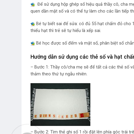
Để sử dụng hộp ghép số hiệu quả thầy cô, cha mẹ
quen dần mặt số và có thể tự làm cho các lần tiếp t
Bé tự biết sai để sửa: có đủ 55 hạt chấm đỏ cho 
thiếu hạt thì trẻ sẽ tự hiểu là xếp sai.
Bé học được số đếm và mặt số, phân biệt số chẵn 
Hướng dẫn sử dụng các thẻ số và hạt ch
– Bước 1: Thầy cô/cha mẹ sẽ để tất cả các thẻ số v
thảm theo thứ tự ngẫu nhiên.
– Bước 2: Tìm thẻ ghi số 1 rồi đặt lên phía góc trái 