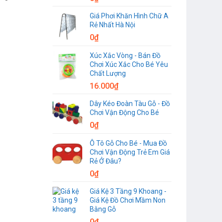
Giá Phơi Khăn Hình Chữ A
Rẻ Nhất Hà Nội
0
₫
Xúc Xắc Vòng - Bán Đồ
Chơi Xúc Xắc Cho Bé Yêu
Chất Lượng
16.000
₫
Dây Kéo Đoàn Tàu Gỗ - Đồ
Chơi Vận Động Cho Bé
0
₫
Ô Tô Gỗ Cho Bé - Mua Đồ
Chơi Vận Động Trẻ Em Giá
Rẻ Ở Đâu?
0
₫
Giá Kệ 3 Tầng 9 Khoang -
Giá Kệ Đồ Chơi Mầm Non
Bằng Gỗ
0
₫