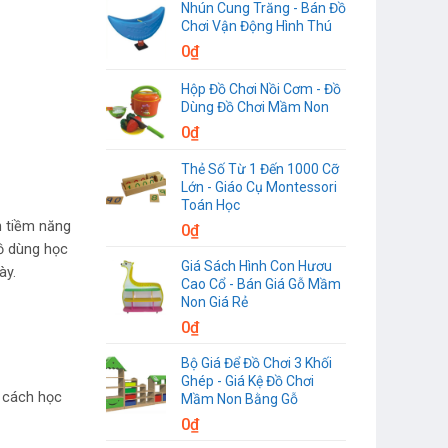
Nhún Cung Trăng - Bán Đồ
Chơi Vận Động Hình Thú
0
₫
Hộp Đồ Chơi Nồi Cơm - Đồ
Dùng Đồ Chơi Mầm Non
0
₫
Thẻ Số Từ 1 Đến 1000 Cỡ
Lớn - Giáo Cụ Montessori
Toán Học
n tiềm năng
0
₫
ồ dùng học
Giá Sách Hình Con Hươu
ày.
Cao Cổ - Bán Giá Gỗ Mầm
Non Giá Rẻ
0
₫
Bộ Giá Để Đồ Chơi 3 Khối
Ghép - Giá Kệ Đồ Chơi
p cách học
Mầm Non Bằng Gỗ
0
₫