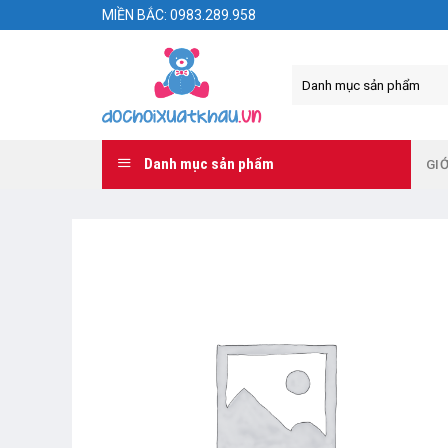
Skip
MIỀN BẮC: 0983.289.958
to
content
Danh mục sản phẩm
GIỚ