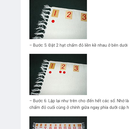
– Bước 5: Đặt 2 hạt chấm đỏ liền kề nhau ở bên dưới 
– Bước 6: Lặp lại như trên cho đến hết các sổ. Nhớ là
chấm đỏ cuối cùng ở chính giữa ngay phía dưỡi cặp 