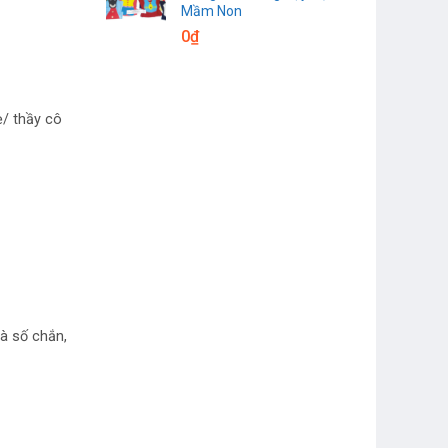
Mầm Non
0
₫
/ thầy cô
là số chắn,