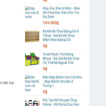
Hộp Xúc Xắc 6 Món - Bán
Đồ Chơi Xúc Xắc Cho Trẻ
Sơ Sinh
165.000
₫
Kệ Để Đồ Chơi Bằng Gỗ 4
Tầng - Giá Kệ Đồ Chơi
Mầm Non Bằng Gỗ
0
₫
Vườn Nuôi Thú Bằng
Nhựa - Bộ Giá Kệ Đồ Chơi
Có Thể Để Ngoài Trời
0
₫
Bàn Bập Bênh Con Cá Heo
- Bập Bênh Cho Bé 2
hì đặt hạt
Trong 1
0
₫
Rối Tay Kể Chuyện Ông
Gióng - Đồ Dùng Dạy Học