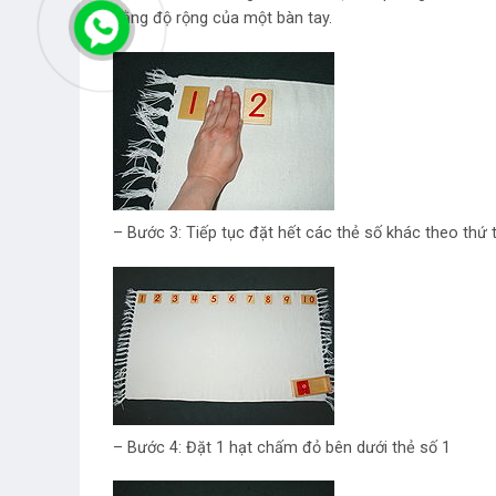
bằng độ rộng của một bàn tay.
– Bước 3: Tiếp tục đặt hết các thẻ số khác theo thứ t
– Bước 4: Đặt 1 hạt chấm đỏ bên dưới thẻ số 1