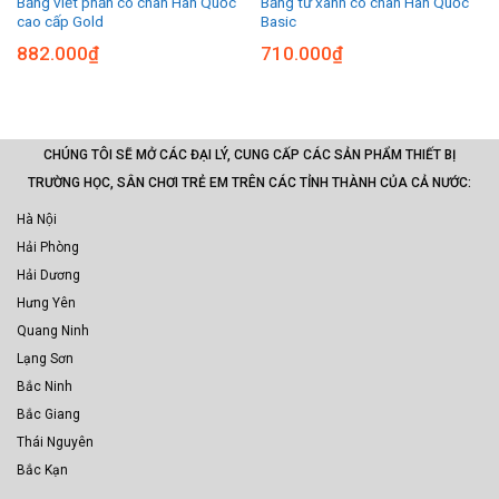
Bảng viết phấn có chân Hàn Quốc
Bảng từ xanh có chân Hàn Quốc
cao cấp Gold
Basic
882.000
₫
710.000
₫
CHÚNG TÔI SẼ MỞ CÁC ĐẠI LÝ, CUNG CẤP CÁC SẢN PHẨM THIẾT BỊ
TRƯỜNG HỌC, SÂN CHƠI TRẺ EM TRÊN CÁC TỈNH THÀNH CỦA CẢ NƯỚC:
Hà Nội
Hải Phòng
Hải Dương
Hưng Yên
Quang Ninh
Lạng Sơn
Bắc Ninh
Bắc Giang
Thái Nguyên
Bắc Kạn