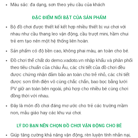
Màu sắc: đa dạng, sơn theo yêu cầu của khách
ĐẶC ĐIỂM NỔI BẬT CỦA SẢN PHẨM
Bộ đồ chơi được thiết kế kết hợp nhiều thiết bị vui chơi với
nhau như cầu thang leo vận động, cầu trượt mini, hầm chui
trẻ em tạo nên một hệ thống liên hoàn.
Sản phẩm có độ bền cao, không phai màu, an toàn cho bé.
Đồ chơi thể chất do demo.vadoto.vn nhập khẩu và phân phối
theo tiêu chuẩn của châu Âu, các chi tiết của đồ chơi đều
được chứng nhận đảm bảo an toàn cho trẻ nhỏ, các chi tiết
được sơn tĩnh điện vô cùng chắc chắn, bao bọc bằng lưới
PV giữ an toàn bên ngoài, phù hợp cho nhiều bé cùng chơi
đồng thời với nhau.
Đây là món đồ chơi đáng mơ ước cho trẻ các trường mầm
non, mẫu giáo hay các khu vui chơi.
LÝ DO BẠN NÊN CHỌN ĐỒ CHƠI VẬN ĐỘNG CHO BÉ
Giúp tăng cường khả năng vận động, rèn luyện tính nhẫn nại,