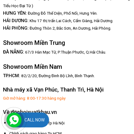
Tiểu Học Đại Từ )
HƯNG YÊN:
Đường Đỗ Thế Diện, Phố Nối, Hưng Yên.
HẢI DƯƠNG:
Khu 17 thị trấn Lai Cách, Cẩm Giàng, Hải Dương.
HẢI PHÒNG:
Đường Thôn 2, Bắc Sơn, An Dương, Hải Phòng.
Showroom Miền Trung
:
ĐÀ NẴNG
67/3 Hàn Mạc Tử, P.Thuận Phước, Q.Hải Châu.
Showroom Miền Nam
TP.HCM:
82/2/20, Đường Đinh Bộ Lĩnh,
Bình Thạnh.
Nhà máy xã Vạn Phúc, Thanh Trì, Hà Nội
Giờ mở hàng: 8:00-17:30 hàng ngày
Về dochoixuatkhau.vn
CALL NOW
Chính sách giao hàng Tp Hà Nội
Chính sách giao hàng Tp HCM