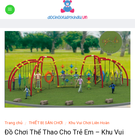
Skip
to
content
Trang chủ
THIẾT BỊ SÂN CHƠI
Khu Vui Chơi Liên Hoàn
/
/
Đồ Chơi Thể Thao Cho Trẻ Em – Khu Vui