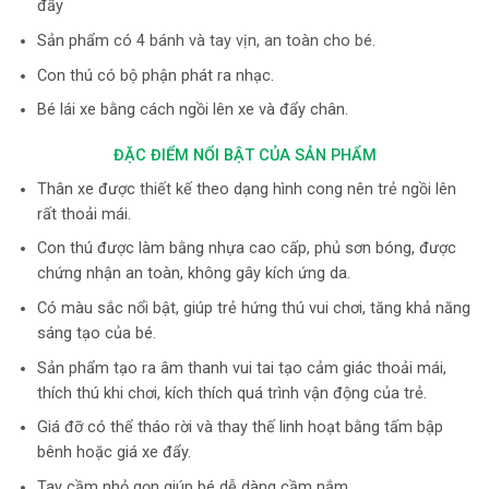
đẩy
Sản phẩm
có 4 bánh và tay vịn, an toàn cho bé.
Con thú có bộ phận phát ra nhạc.
Bé lái xe bằng cách ngồi lên xe và đẩy chân.
ĐẶC ĐIỂM NỔI BẬT CỦA SẢN PHẨM
Thân xe được thiết kế theo dạng hình cong nên trẻ ngồi lên
rất thoải mái.
Con thú được làm bằng nhựa cao cấp, phủ sơn bóng, được
chứng nhận an toàn, không gây kích ứng da.
Có màu sắc nổi bật, giúp trẻ hứng thú vui chơi, tăng khả năng
sáng tạo của bé.
Sản phẩm tạo ra âm thanh vui tai tạo cảm giác thoải mái,
thích thú khi chơi, kích thích quá trình vận động của trẻ.
Giá đỡ có thể tháo rời và thay thế linh hoạt bằng tấm bập
bênh hoặc giá xe đẩy.
Tay cầm nhỏ gọn giúp bé dễ dàng cầm nắm.