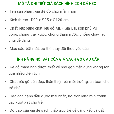
MÔ TẢ CHI TIẾT GIÁ SÁCH HÌNH CON CÁ HEO
Tên sản phẩm: giá để đồ chơi mầm non
Kích thước: D90 x S25 x C120 cm
Chất liệu: bằng chất liệu gỗ MDF Gia Lai, sơn phủ PU
bóng, chống trầy xước, chống thấm nước, chống cháy, lau
chùi dễ dàng.
Màu sắc: bắt mắt, có thể thay đổi theo yêu cầu.
TÍNH NĂNG NỔI BẬT CỦA GIÁ SÁCH GỖ CAO CẤP
Kệ gỗ mầm non được thiết kế nhỏ gọn, tiện dụng không tốn
quá nhiều diện tích.
Chất liệu gỗ bền đẹp, thân thiện với môi trường, an toàn cho
trẻ nhỏ.
Các góc cạnh đều được mài nhẵn, bo tròn láng mịn, tránh
gây xướt xát cho trẻ.
Độ cao của giá để sách thấp giúp trẻ dễ dàng xếp và cất