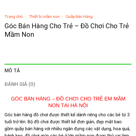
Trang chủ
Thiết bị mầm non
Quầy Bán Hàng
/
/
Góc Bán Hàng Cho Trẻ – Đồ Chơi Cho Trẻ
Mầm Non
MÔ TẢ
ĐÁNH GIÁ (0)
GÓC BÁN HÀNG – ĐỒ CHƠI CHO TRẺ EM MẦM
NON TẠI HÀ NỘI
Góc bán hàng đồ chơi được thiết kế dành riêng cho các bé từ 3
tuổi trở lên. Bộ đồ chơi được thiết kế đơn giản, đẹp mắt bao
gồm quầy bán hàng với nhiều ngăn đựng các vật dụng, hoa quả,
bánh kẹo, đồ chơi giúp các bé ở lớp mầm non được thử vai làm