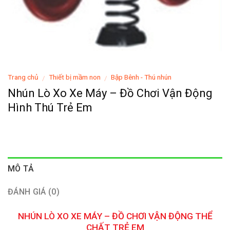
Trang chủ
Thiết bị mầm non
Bập Bênh - Thú nhún
/
/
Nhún Lò Xo Xe Máy – Đồ Chơi Vận Động
Hình Thú Trẻ Em
MÔ TẢ
ĐÁNH GIÁ (0)
NHÚN LÒ XO XE MÁY – ĐỒ CHƠI VẬN ĐỘNG THỂ
CHẤT TRẺ EM