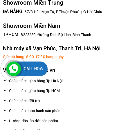
Showroom Miền Trung
:
ĐÀ NẴNG
67/3 Hàn Mạc Tử, P.Thuận Phước, Q.Hải Châu.
Showroom Miền Nam
TP.HCM:
82/2/20, Đường Đinh Bộ Lĩnh,
Bình Thạnh.
Nhà máy xã Vạn Phúc, Thanh Trì, Hà Nội
Giờ mở hàng: 8:00-17:30 hàng ngày
CALL NOW
Về dochoixuatkhau.vn
Chính sách giao hàng Tp Hà Nội
Chính sách giao hàng Tp HCM
Chính sách đổi trả
Chính sách bảo hành sản phẩm
Hướng dẫn lắp đặt sản phẩm