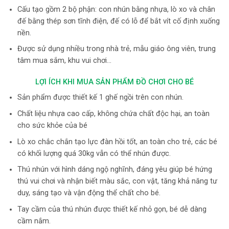
Cấu tạo gồm 2 bộ phận: con nhún bằng nhựa, lò xo và chân
đế bằng thép sơn tĩnh điện, đế có lỗ để bắt vít cố định xuống
nền.
Được sử dụng nhiều trong nhà trẻ, mẫu giáo ông viên, trung
tâm mua sắm, khu vui chơi…
LỢI ÍCH KHI MUA SẢN PHẨM ĐỒ CHƠI CHO BÉ
Sản phẩm được thiết kế 1 ghế ngồi trên con nhún.
Chất liệu nhựa cao cấp, không chứa chất độc hại, an toàn
cho sức khỏe của bé
Lò xo chắc chắn tạo lực đàn hồi tốt, an toàn cho trẻ, các bé
có khối lượng quá 30kg vẫn có thể nhún được.
Thú nhún với hình dáng ngộ nghĩnh, đáng yêu giúp bé hứng
thú vui chơi và nhận biết màu sắc, con vật, tăng khả năng tư
duy, sáng tạo và vận động thể chất cho bé.
Tay cầm của thú nhún được thiết kế nhỏ gọn, bé dễ dàng
cầm nắm.