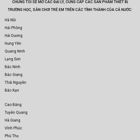
CHÚNG TÔI SẼ MỞ CÁC ĐẠI LÝ, CUNG CẤP CÁC SẢN PHẨM THIẾT BỊ
TRƯỜNG HỌC, SÂN CHƠI TRẺ EM TRÊN CÁC TỈNH THÀNH CỦA CẢ NƯỚC:
Hà Nội
Hải Phòng
Hải Dương
Hưng Yên
Quang Ninh
Lạng Sơn
Bắc Ninh
Bắc Giang
Thái Nguyên
Bắc Kạn
Cao Bằng
Tuyên Quang
Hà Giang
Vĩnh Phúc
Phú Thọ