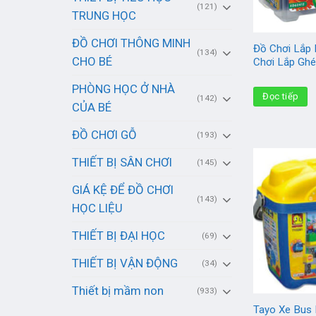
(121)
TRUNG HỌC
ĐỒ CHƠI THÔNG MINH
Đồ Chơi Lắp 
(134)
CHO BÉ
Chơi Lắp Gh
PHÒNG HỌC Ở NHÀ
Đọc tiếp
(142)
CỦA BÉ
ĐỒ CHƠI GỖ
(193)
THIẾT BỊ SÂN CHƠI
(145)
GIÁ KỆ ĐỂ ĐỒ CHƠI
(143)
HỌC LIỆU
THIẾT BỊ ĐẠI HỌC
(69)
THIẾT BỊ VẬN ĐỘNG
(34)
Thiết bị mầm non
(933)
Tayo Xe Bus 