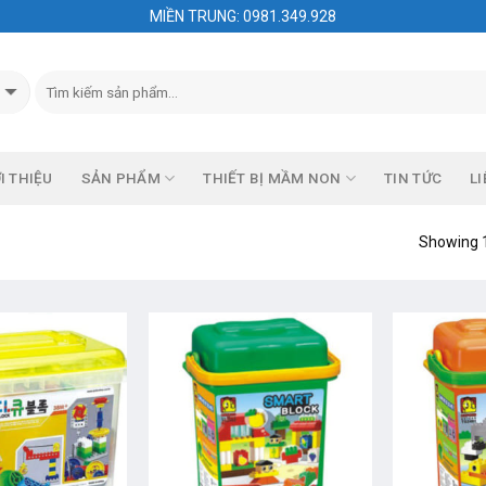
MIỀN TRUNG: 0981.349.928
I THIỆU
SẢN PHẨM
THIẾT BỊ MẦM NON
TIN TỨC
LI
Showing 1