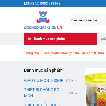
Skip
MIỀN BẮC: 0983.289.958
to
content
Danh mục sản phẩm
GIỚ
Trang chủ
Sản phẩm được gắn thẻ “đồ chơi trí não”
/
Danh mục sản phẩm
GIÁO CỤ MONTESSORI
(332)
THIẾT BỊ PHÒNG BỘ
(23)
MÔN
THIẾT BỊ TIỂU HỌC -