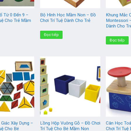
ố Từ 0 Đến 9 –
Bộ Hình Học Mầm Non – Đồ
Khung Mắc 
Tuệ Cho Trẻ Mầm
Chơi Trí Tuệ Dành Cho Trẻ
Montessori –
Dành Cho Tr
Đọc tiếp
Đọc tiếp
 Giác Xây Dựng –
Lồng Hộp Vuông Gỗ – Đồ Chơi
Cân Học Toá
Tuệ Cho Bé
Trí Tuệ Cho Bé Mầm Non
Chơi Trí Tuệ