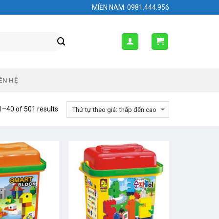
MIỀN NAM: 0981.444.956
ÊN HỆ
–40 of 501 results