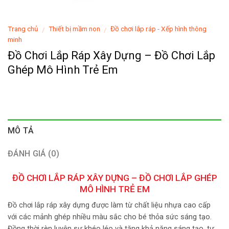
Trang chủ
Thiết bị mầm non
Đồ chơi lắp ráp - Xếp hình thông
/
/
minh
Đồ Chơi Lắp Ráp Xây Dựng – Đồ Chơi Lắp
Ghép Mô Hình Trẻ Em
MÔ TẢ
ĐÁNH GIÁ (0)
ĐỒ CHƠI LẮP RÁP XÂY DỰNG – ĐỒ CHƠI LẮP GHÉP
MÔ HÌNH TRẺ EM
Đồ chơi lắp ráp xây dựng được làm từ chất liệu nhựa cao cấp
với các mảnh ghép nhiều màu sắc cho bé thỏa sức sáng tạo.
Đồng thời rèn luyện sự khéo léo và tăng khả năng sáng tạo, tư