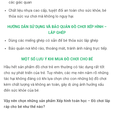
các giác quan
Chất liệu nhựa cao cấp, tuyệt đối an toàn cho sức khỏe, bé
thỏa sức vui chơi mà không lo nguy hại.
HƯỚNG DẪN SỬ DỤNG VÀ BẢO QUẢN ĐỒ CHƠI XẾP HÌNH –
LẮP GHÉP
Dùng các miếng ghép có sẵn để bé thỏa sức lắp ghép
Bảo quản nơi khô ráo, thoáng mát, tránh ánh nắng trực tiếp.
MỘT SỐ LƯU Ý KHI MUA ĐỒ CHƠI CHO BÉ
Hầu hết sản phẩm đồ chơi trẻ em thường có tác dụng rất tốt
cho sự phát triển của trẻ. Tuy nhiên, các mẹ nên nắm rõ những
tác hại không đáng có khi lựa chọn cho con những bộ đồ chơi
kém chất lượng và không an toàn, gây dị ứng ảnh hưởng xấu
đến sức khỏe của bé.
Vậy nên chọn những
sản phẩm Xếp hình toán học – Đồ chơi lắp
ráp
cho bé như thế nào?