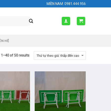
MIỀN NAM: 0981.444.956
ÊN HỆ
1–40 of 50 results