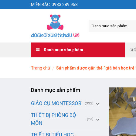
Skip
MIỀN BẮC: 0983.289.958
to
content
Danh mục sản phẩm
GIỚ
Trang chủ
Sản phẩm được gắn thẻ “giá bàn học trẻ
/
Danh mục sản phẩm
GIÁO CỤ MONTESSORI
(332)
THIẾT BỊ PHÒNG BỘ
(23)
MÔN
THIẾT BỊ TIỂU HỌC -