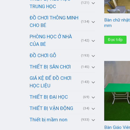
(121)
TRUNG HỌC
ĐỒ CHƠI THÔNG MINH
Bàn chữ nhậ
(134)
CHO BÉ
mm
PHÒNG HỌC Ở NHÀ
Đọc tiếp
(142)
CỦA BÉ
ĐỒ CHƠI GỖ
(193)
THIẾT BỊ SÂN CHƠI
(145)
GIÁ KỆ ĐỂ ĐỒ CHƠI
(143)
HỌC LIỆU
THIẾT BỊ ĐẠI HỌC
(69)
THIẾT BỊ VẬN ĐỘNG
(34)
Thiết bị mầm non
(933)
Bàn Giáo Vi