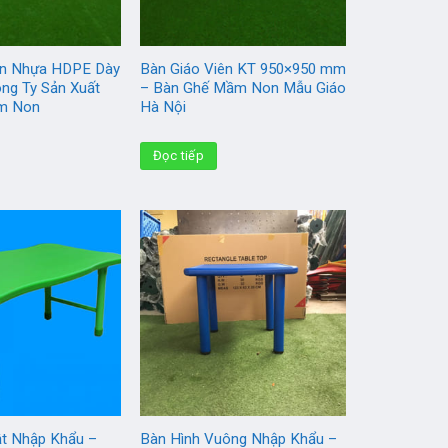
ên Nhựa HDPE Dày
Bàn Giáo Viên KT 950×950 mm
ông Ty Sản Xuất
– Bàn Ghế Mầm Non Mẫu Giáo
m Non
Hà Nội
Đọc tiếp
t Nhập Khẩu –
Bàn Hình Vuông Nhập Khẩu –