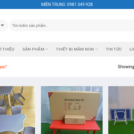
MIỀN TRUNG: 0981.349.928
I THIỆU
SẢN PHẨM
THIẾT BỊ MẦM NON
TIN TỨC
LI
Showing 
 em”