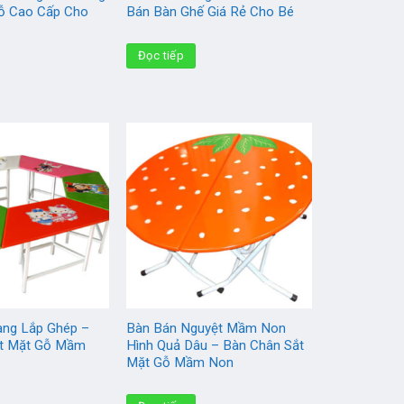
ỗ Cao Cấp Cho
Bán Bàn Ghế Giá Rẻ Cho Bé
Đọc tiếp
ang Lắp Ghép –
Bàn Bán Nguyệt Mầm Non
ắt Mặt Gỗ Mầm
Hình Quả Dâu – Bàn Chân Sắt
Mặt Gỗ Mầm Non