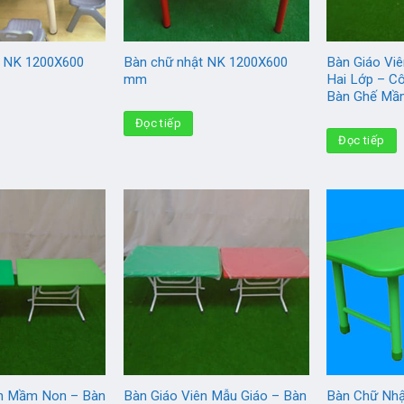
t NK 1200X600
Bàn chữ nhật NK 1200X600
Bàn Giáo Vi
mm
Hai Lớp – C
Bàn Ghế Mầ
Đọc tiếp
Đọc tiếp
ên Mầm Non – Bàn
Bàn Giáo Viên Mẫu Giáo – Bàn
Bàn Chữ Nhậ