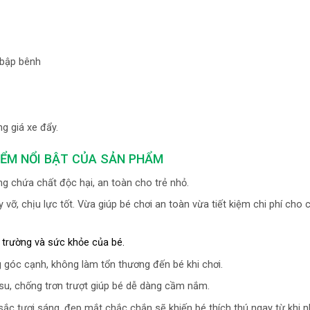
 bập bênh
g giá xe đẩy.
IỂM NỔI BẬT CỦA SẢN PHẨM
g chứa chất độc hại, an toàn cho trẻ nhỏ.
 vỡ, chịu lực tốt. Vừa giúp bé chơi an toàn vừa tiết kiệm chi phí cho 
 trường và sức khỏe của bé.
 góc cạnh, không làm tổn thương đến bé khi chơi.
u, chống trơn trượt giúp bé dễ dàng cầm nắm.
ắc tươi sáng, đẹp mắt chắc chắn sẽ khiến bé thích thú ngay từ khi nh