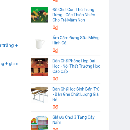
Đồ Chơi Con Thú Trong
Rừng - Góc Thiên Nhiên
Cho Trẻ Mầm Non
0
₫
Ấm Gốm Đựng Sữa Miệng
Hình Cá
0
₫
Bàn Ghế Phòng Họp Đại
ng + ghim
Học - Nội Thất Trường Học
Cao Cấp
0
₫
Bàn Ghế Học Sinh Bán Trú
- Bàn Ghế Chất Lượng Giá
Rẻ
0
₫
Giá Đồ Chơi 3 Tầng Cây
Nấm
0
₫