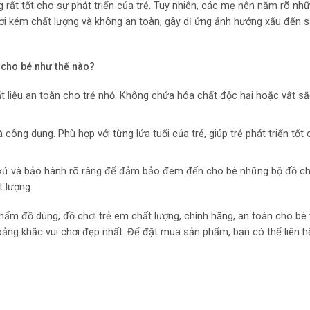
rất tốt cho sự phát triển của trẻ. Tuy nhiên, các mẹ nên nắm rõ nhữ
ơi kém chất lượng và không an toàn, gây dị ứng ảnh hưởng xấu đến 
n
cho bé như thế nào?
 liệu an toàn cho trẻ nhỏ. Không chứa hóa chất độc hại hoặc vật s
ng dụng. Phù hợp với từng lứa tuổi của trẻ, giúp trẻ phát triển tốt 
 xứ và bảo hành rõ ràng để đảm bảo đem đến cho bé những bộ đồ chơ
t lượng.
hẩm đồ dùng, đồ chơi trẻ em chất lượng, chính hãng, an toàn cho bé
oảng khắc vui chơi đẹp nhất. Để đặt mua sản phẩm, bạn có thể liên h