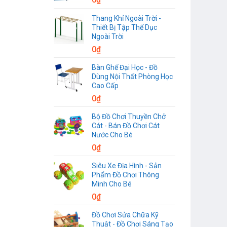
Thang Khỉ Ngoài Trời -
Thiết Bị Tập Thể Dục
Ngoài Trời
0
₫
Bàn Ghế Đại Học - Đồ
Dùng Nội Thất Phòng Học
Cao Cấp
0
₫
Bộ Đồ Chơi Thuyền Chở
Cát - Bán Đồ Chơi Cát
Nước Cho Bé
0
₫
Siêu Xe Địa Hình - Sản
Phẩm Đồ Chơi Thông
Minh Cho Bé
0
₫
Đồ Chơi Sửa Chữa Kỹ
Thuật - Đồ Chơi Sáng Tạo