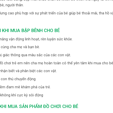
bè, người thân.
lưng cao phù hợp với sự phát triển của bé giúp bé thoải mái, tha hồ v
H KHI MUA BẬP BÊNH CHO BÉ
năng vận động linh hoạt, rèn luyện sức khỏe.
i cùng cha mẹ và bạn bè.
thị giác thông qua màu sắc của các con vật.
 đồ chơi trẻ em nên cha mẹ hoàn toàn có thể yên tâm khi mua cho bé
hận biết và phân biệt các con vật.
y con thú chuyển động.
 niềm đam mê khám phá của trẻ.
 không khí cực kỳ sôi động
KHI MUA SẢN PHẨM ĐỒ CHƠI CHO BÉ