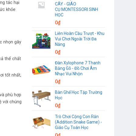
ng tác hại
CÂY - GIÁO
CỤ MONTESSORI SINH
sức khỏe
HỌC
0
₫
Liên Hoàn Cầu Trượt - Khu
Vui Chơi Ngoài Trời Đa
ắc nhọn gây
Năng
0
₫
cả thể chất
Đàn Xylophone 7 Thanh
Bằng Gỗ - Đồ Chơi Âm
Nhạc Vui Nhộn
i tốt nhất,
0
₫
Bàn Ghế Học Tập Trường
 và phù hợp
Học
ệ với chúng
0
₫
Trò Chơi Cộng Con Rắn
(Addition Snake Game) -
Giáo Cụ Toán Học
0
₫