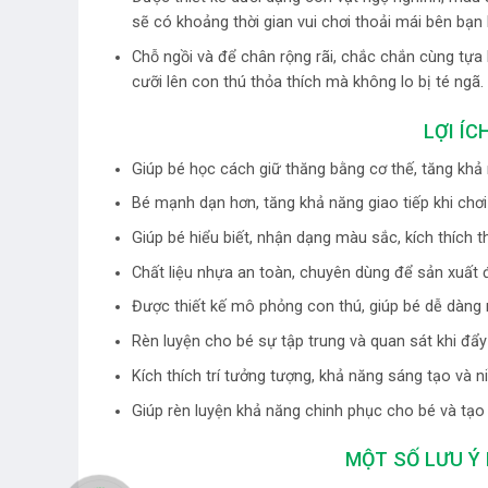
sẽ có khoảng thời gian vui chơi thoải mái bên bạn 
Chỗ ngồi và để chân rộng rãi, chắc chắn cùng tựa 
cưỡi lên con thú thỏa thích mà không lo bị té ngã.
LỢI ÍC
Giúp bé học cách giữ thăng bằng cơ thế, tăng khả 
Bé mạnh dạn hơn, tăng khả năng giao tiếp khi chơ
Giúp bé hiểu biết, nhận dạng màu sắc, kích thích 
Chất liệu nhựa an toàn, chuyên dùng để sản xuất
Được thiết kế mô phỏng con thú, giúp bé dễ dàng n
Rèn luyện cho bé sự tập trung và quan sát khi đẩ
Kích thích trí tưởng tượng, khả năng sáng tạo và
Giúp rèn luyện khả năng chinh phục cho bé và tạo
MỘT SỐ LƯU Ý 