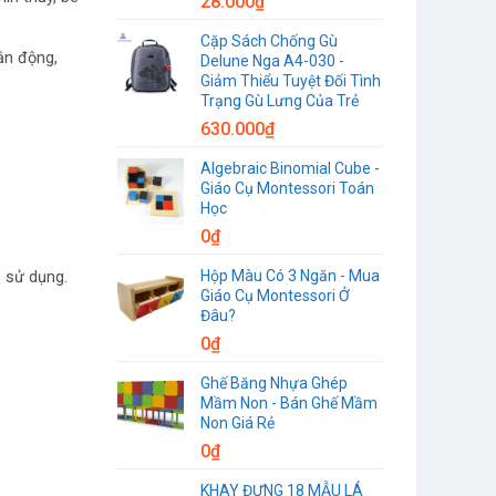
28.000
₫
Cặp Sách Chống Gù
ận động,
Delune Nga A4-030 -
Giảm Thiểu Tuyệt Đối Tình
Trạng Gù Lưng Của Trẻ
630.000
₫
Algebraic Binomial Cube -
Giáo Cụ Montessori Toán
Học
0
₫
Hộp Màu Có 3 Ngăn - Mua
 sử dụng.
Giáo Cụ Montessori Ở
Đâu?
0
₫
Ghế Băng Nhựa Ghép
Mầm Non - Bán Ghế Mầm
Non Giá Rẻ
0
₫
KHAY ĐỰNG 18 MẪU LÁ