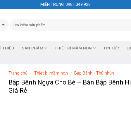
MIỀN TRUNG: 0981.349.928
I THIỆU
SẢN PHẨM
THIẾT BỊ MẦM NON
TIN TỨC
LI
Trang chủ
Thiết bị mầm non
Bập Bênh - Thú nhún
/
/
Bập Bênh Ngựa Cho Bé – Bán Bập Bênh H
Giá Rẻ