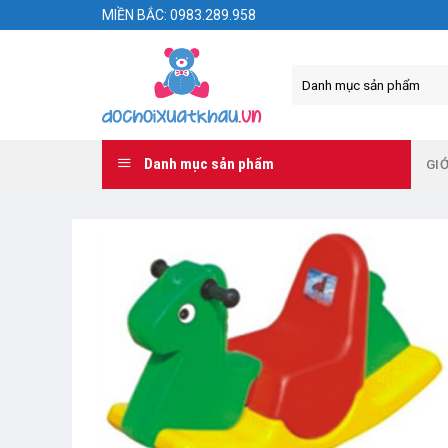
Skip
MIỀN BẮC: 0983.289.958
to
content
Danh mục sản phẩm
GIỚ