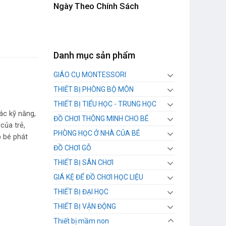
Ngày Theo Chính Sách
Danh mục sản phẩm
GIÁO CỤ MONTESSORI
THIẾT BỊ PHÒNG BỘ MÔN
THIẾT BỊ TIỂU HỌC - TRUNG HỌC
ác kỹ năng,
ĐỒ CHƠI THÔNG MINH CHO BÉ
của trẻ,
PHÒNG HỌC Ở NHÀ CỦA BÉ
p bé phát
ĐỒ CHƠI GỖ
THIẾT BỊ SÂN CHƠI
GIÁ KỆ ĐỂ ĐỒ CHƠI HỌC LIỆU
THIẾT BỊ ĐẠI HỌC
THIẾT BỊ VẬN ĐỘNG
Thiết bị mầm non