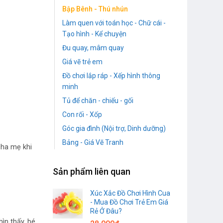
Bập Bênh - Thú nhún
Làm quen với toán học - Chữ cái -
Tạo hình - Kể chuyện
Đu quay, mâm quay
Giá vẽ trẻ em
Đồ chơi lắp ráp - Xếp hình thông
minh
Tủ để chăn - chiếu - gối
Con rối - Xốp
Góc gia đình (Nội trợ, Dinh dưỡng)
Bảng - Giá Vẽ Tranh
cha mẹ khi
Sản phẩm liên quan
Xúc Xắc Đồ Chơi Hình Cua
- Mua Đồ Chơi Trẻ Em Giá
Rẻ Ở Đâu?
ìn thấy, bé