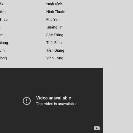
ắk
Ninh Bình
Nông
Ninh Thuận
Tháp
Phú Yên
i
Quảng Trị
am
Sóc Trăng
Giang
Thái Bình
Tum
Tiền Giang
Đồng
Vĩnh Long