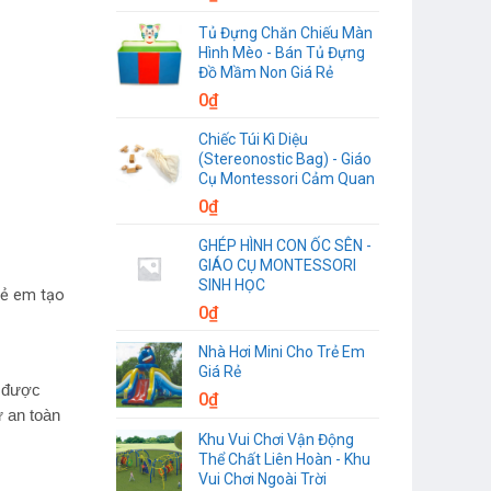
Tủ Đựng Chăn Chiếu Màn
Hình Mèo - Bán Tủ Đựng
Đồ Mầm Non Giá Rẻ
0
₫
Chiếc Túi Kì Diệu
(Stereonostic Bag) - Giáo
Cụ Montessori Cảm Quan
0
₫
GHÉP HÌNH CON ỐC SÊN -
GIÁO CỤ MONTESSORI
SINH HỌC
trẻ em tạo
0
₫
Nhà Hơi Mini Cho Trẻ Em
Giá Rẻ
u được
0
₫
ữ an toàn
Khu Vui Chơi Vận Động
Thể Chất Liên Hoàn - Khu
Vui Chơi Ngoài Trời