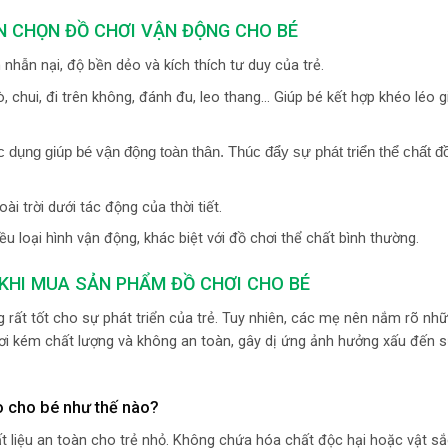
N CHỌN ĐỒ CHƠI VẬN ĐỘNG CHO BÉ
nhẫn nại, độ bền dẻo và kích thích tư duy của trẻ.
, chui, đi trên không, đánh đu, leo thang… Giúp bé kết hợp khéo léo g
ác dụng giúp bé vận động toàn thân. Thúc đẩy sự phát triển thể chất 
i trời dưới tác động của thời tiết.
iều loại hình vận động, khác biệt với đồ chơi thể chất bình thường.
KHI MUA SẢN PHẨM ĐỒ CHƠI CHO BÉ
rất tốt cho sự phát triển của trẻ. Tuy nhiên, các mẹ nên nắm rõ nhữ
ơi kém chất lượng và không an toàn, gây dị ứng ảnh hưởng xấu đến 
o cho bé như thế nào?
 liệu an toàn cho trẻ nhỏ. Không chứa hóa chất độc hại hoặc vật s