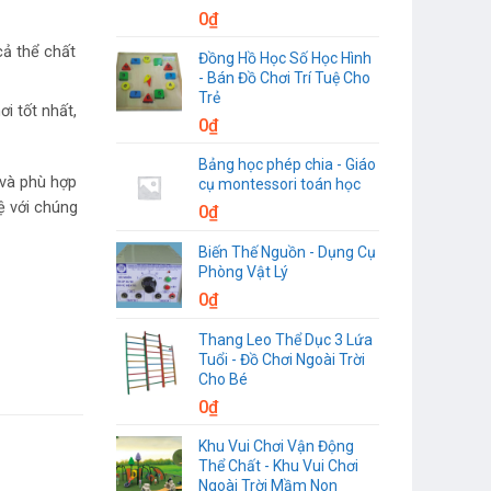
0
₫
cả thể chất
Đồng Hồ Học Số Học Hình
- Bán Đồ Chơi Trí Tuệ Cho
Trẻ
i tốt nhất,
0
₫
Bảng học phép chia - Giáo
 và phù hợp
cụ montessori toán học
ệ với chúng
0
₫
Biến Thế Nguồn - Dụng Cụ
Phòng Vật Lý
0
₫
Thang Leo Thể Dục 3 Lứa
Tuổi - Đồ Chơi Ngoài Trời
Cho Bé
0
₫
Khu Vui Chơi Vận Động
Thể Chất - Khu Vui Chơi
Ngoài Trời Mầm Non