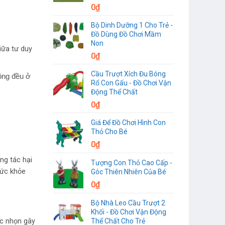
0
₫
Bộ Dinh Dưỡng 1 Cho Trẻ -
Đồ Dùng Đồ Chơi Mầm
Non
iữa tư duy
0
₫
Cầu Trượt Xích Đu Bóng
đồng đều ở
Rổ Con Gấu - Đồ Chơi Vận
Động Thể Chất
0
₫
Giá Để Đồ Chơi Hình Con
Thỏ Cho Bé
0
₫
ng tác hại
Tượng Con Thỏ Cao Cấp -
sức khỏe
Góc Thiên Nhiên Của Bé
0
₫
Bộ Nhà Leo Cầu Trượt 2
Khối - Đồ Chơi Vận Động
Thể Chất Cho Trẻ
ắc nhọn gây