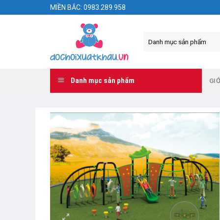
Skip
MIỀN BẮC: 0983.289.958
to
content
Danh mục sản phẩm
GIỚ