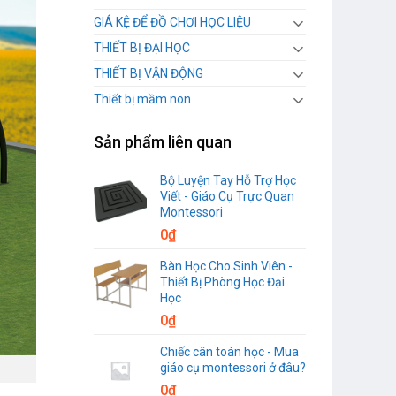
GIÁ KỆ ĐỂ ĐỒ CHƠI HỌC LIỆU
THIẾT BỊ ĐẠI HỌC
THIẾT BỊ VẬN ĐỘNG
Thiết bị mầm non
Sản phẩm liên quan
Bộ Luyện Tay Hỗ Trợ Học
Viết - Giáo Cụ Trực Quan
Montessori
0
₫
Bàn Học Cho Sinh Viên -
Thiết Bị Phòng Học Đại
Học
0
₫
Chiếc cân toán học - Mua
giáo cụ montessori ở đâu?
0
₫