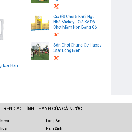
0
₫
Giá Đồ Chơi 5 Khối Ngôi
Nhà Mickey - Giá Kệ Đồ
Chơi Mầm Non Bằng Gỗ
0
₫
Sân Chơi Chung Cư Happy
Star Long Biên
0
₫
g lóa Hàn
M TRÊN CÁC TỈNH THÀNH CỦA CẢ NƯỚC:
Phước
Long An
Thuận
Nam Định