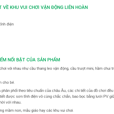
T VỀ KHU VUI CHƠI VẬN ĐỘNG LIÊN HOÀN
tĩnh điện
IỂM NỔI BẬT CỦA SẢN PHẨM
i chơi với nhau như cầu thang leo vận động, cầu trượt mini, hầm chui 
n cho bé.
phân phối theo tiêu chuẩn của châu Âu, các chi tiết của đồ chơi đề
tiết được sơn tĩnh điện vô cùng chắc chắn, bao bọc bằng lưới PV gi
hời với nhau.
ng mầm non, mẫu giáo hay các khu vui chơi.