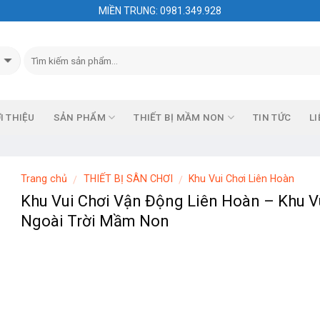
MIỀN TRUNG: 0981.349.928
I THIỆU
SẢN PHẨM
THIẾT BỊ MẦM NON
TIN TỨC
LI
Trang chủ
THIẾT BỊ SÂN CHƠI
Khu Vui Chơi Liên Hoàn
/
/
Khu Vui Chơi Vận Động Liên Hoàn – Khu V
Ngoài Trời Mầm Non