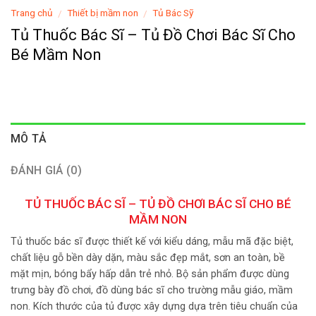
Trang chủ
Thiết bị mầm non
Tủ Bác Sỹ
/
/
Tủ Thuốc Bác Sĩ – Tủ Đồ Chơi Bác Sĩ Cho
Bé Mầm Non
MÔ TẢ
ĐÁNH GIÁ (0)
TỦ THUỐC BÁC SĨ – TỦ ĐỒ CHƠI BÁC SĨ CHO BÉ
MẦM NON
Tủ thuốc bác sĩ được thiết kế với kiểu dáng, mẫu mã đặc biệt,
chất liệu gỗ bền dày dặn, màu sắc đẹp mắt, sơn an toàn, bề
mặt mịn, bóng bẩy hấp dẫn trẻ nhỏ. Bộ sản phẩm được dùng
trưng bày đồ chơi, đồ dùng bác sĩ cho trường mẫu giáo, mầm
non. Kích thước của tủ được xây dựng dựa trên tiêu chuẩn của