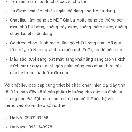
Tên sản phầm: tủ đồ chơi bác sĩ cho bé
Tủ được chia làm nhiều ngăn, dễ dàng cho trẻ sử dụng
Chất liệu: làm bằng gỗ MDF Gia Lai hoặc bằng gỗ thông sơn
màu phủ PU bóng, chống trầy xước, chống thấm nước, chống
cháy, lau chùi dễ dàng.
Gỗ được chọn từ những miếng gỗ chất lượng nhất, đã qua
tẩm sấy, xử lý cong vênh và mối mọt tối đa, có độ bền cao.
Màu sắc: tươi sáng, bắt mắt, tăng khả năng sáng tạo và kích
thích sự tư duy của trẻ, góp phần nâng cao nhận thức của
các bé trong lứa tuổi mầm non.
Với chất liệu cao cấp cùng thiết kế chắc chắn, hiện đại đầy tinh
tế. Đảm bảo đây sẽ là sản phẩm lý tưởng cho các gia đình và
trường học.
Để đặt mua sản phẩm, bạn có thể liên hệ với
demo.vadoto.vn theo số hotline:
Hà Nội: 0983289958
Đà Nẵng: 0981349928