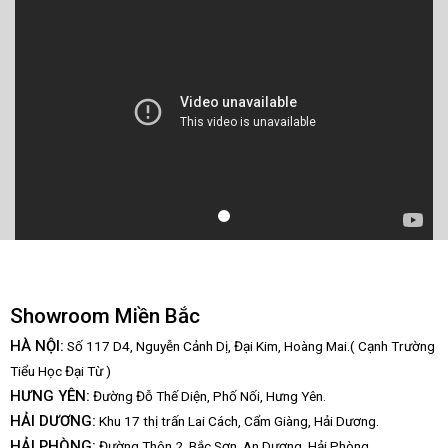
Showroom Miền Bắc
HÀ NỘI:
Số 117 D4, Nguyễn Cảnh Dị, Đại Kim, Hoàng Mai.( Cạnh Trường
Tiểu Học Đại Từ )
HƯNG YÊN:
Đường Đỗ Thế Diện, Phố Nối, Hưng Yên.
HẢI DƯƠNG:
Khu 17 thị trấn Lai Cách, Cẩm Giàng, Hải Dương.
HẢI PHÒNG:
Đường Thôn 2, Bắc Sơn, An Dương, Hải Phòng.