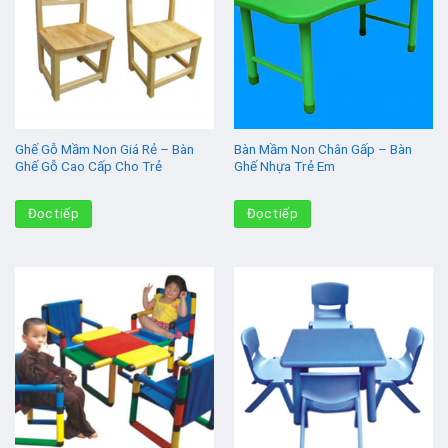
Ghế Gỗ Mầm Non Giá Rẻ – Bàn
Bàn Mầm Non Chân Gấp – Bàn
Ghế Gỗ Cao Cấp Cho Trẻ
Ghế Nhựa Trẻ Em
Đọc tiếp
Đọc tiếp