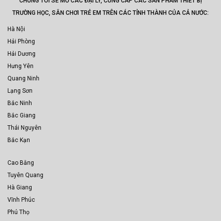
CHÚNG TÔI SẼ MỞ CÁC ĐẠI LÝ, CUNG CẤP CÁC SẢN PHẨM THIẾT BỊ
TRƯỜNG HỌC, SÂN CHƠI TRẺ EM TRÊN CÁC TỈNH THÀNH CỦA CẢ NƯỚC:
Hà Nội
Hải Phòng
Hải Dương
Hưng Yên
Quang Ninh
Lạng Sơn
Bắc Ninh
Bắc Giang
Thái Nguyên
Bắc Kạn
Cao Bằng
Tuyên Quang
Hà Giang
Vĩnh Phúc
Phú Thọ