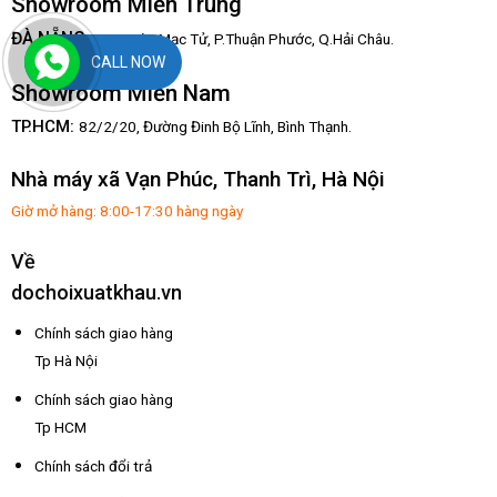
Showroom Miền Trung
:
ĐÀ NẴNG
67/3 Hàn Mạc Tử, P.Thuận Phước, Q.Hải Châu.
CALL NOW
Showroom Miền Nam
TP.HCM:
82/2/20, Đường Đinh Bộ Lĩnh,
Bình Thạnh.
Nhà máy xã Vạn Phúc, Thanh Trì, Hà Nội
Giờ mở hàng: 8:00-17:30 hàng ngày
Về
dochoixuatkhau.vn
Chính sách giao hàng
Tp Hà Nội
Chính sách giao hàng
Tp HCM
Chính sách đổi trả