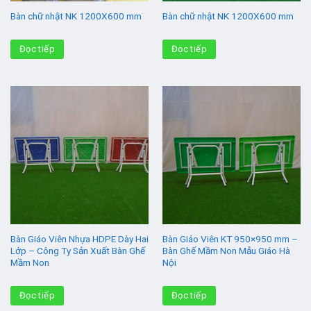
Bàn chữ nhật NK 1200X600 mm
Bàn chữ nhật NK 1200X600 mm
Đọc tiếp
Đọc tiếp
Bàn Giáo Viên Nhựa HDPE Dày Hai
Bàn Giáo Viên KT 950×950 mm –
Lớp – Công Ty Sản Xuất Bàn Ghế
Bàn Ghế Mầm Non Mẫu Giáo Hà
Mầm Non
Nội
Đọc tiếp
Đọc tiếp