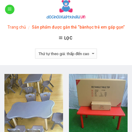
Skip
to
content
Trang chủ
Sản phẩm được gắn thẻ “bànhọc trẻ em gấp gọn”
/
LỌC