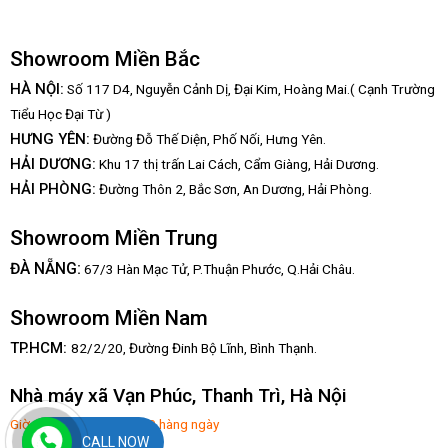
Showroom Miền Bắc
HÀ NỘI:
Số 117 D4, Nguyễn Cảnh Dị, Đại Kim, Hoàng Mai.( Cạnh Trường
Tiểu Học Đại Từ )
HƯNG YÊN:
Đường Đỗ Thế Diện, Phố Nối, Hưng Yên.
HẢI DƯƠNG:
Khu 17 thị trấn Lai Cách, Cẩm Giàng, Hải Dương.
HẢI PHÒNG:
Đường Thôn 2, Bắc Sơn, An Dương, Hải Phòng.
Showroom Miền Trung
:
ĐÀ NẴNG
67/3 Hàn Mạc Tử, P.Thuận Phước, Q.Hải Châu.
Showroom Miền Nam
TP.HCM:
82/2/20, Đường Đinh Bộ Lĩnh,
Bình Thạnh.
Nhà máy xã Vạn Phúc, Thanh Trì, Hà Nội
Giờ mở hàng: 8:00-17:30 hàng ngày
CALL NOW