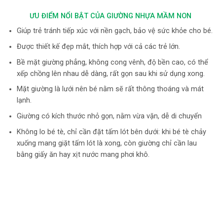
ƯU ĐIỂM NỔI BẬT CỦA GIƯỜNG NHỰA MẦM NON
Giúp trẻ tránh tiếp xúc với nền gạch, bảo vệ sức khỏe cho bé.
Được thiết kế đẹp mắt, thích hợp với cả các trẻ lớn.
Bề mặt giường phẳng, không cong vênh, độ bền cao, có thể
xếp chồng lên nhau dễ dàng, rất gọn sau khi sử dụng xong.
Mặt giường là lưới nên bé nằm sẽ rất thông thoáng và mát
lạnh.
Giường có kích thước nhỏ gọn, nằm vừa vặn, dễ di chuyển
Không lo bé tè, chỉ cần đặt tấm lót bên dưới: khi bé tè chảy
xuống mang giặt tấm lót là xong, còn giường chỉ cần lau
bằng giấy ăn hay xịt nước mang phơi khô.