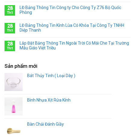
LĐ Bảng Thông Tin Công ty Cho Công Ty Z76 Bộ Quốc
28
Phòng
Th1
LĐ Bảng Thông Tin Kính Lùa Có Khóa Tại Công Ty TNHH
28
Diệp Thanh
Th1
Lắp Đặt Bảng Thông Tin Ngoài Trời Có Mái Che Tại Trường
28
Mẫu Giáo Việt Triều
Th1
Sản phẩm mới
Bát Thủy Tinh ( Loại Dày )
Bình Nhựa Xịt Rửa Kính
Bàn Chải Đánh Giầy