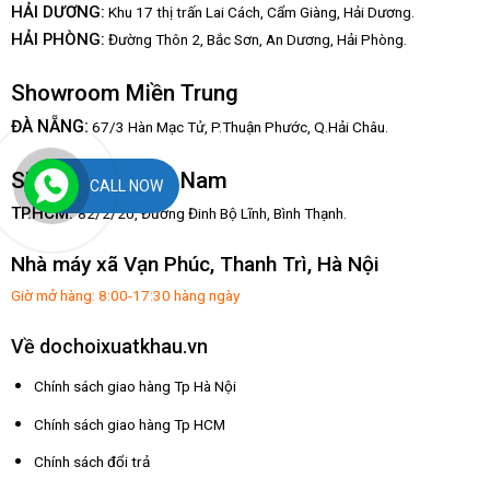
HẢI DƯƠNG:
Khu 17 thị trấn Lai Cách, Cẩm Giàng, Hải Dương.
HẢI PHÒNG:
Đường Thôn 2, Bắc Sơn, An Dương, Hải Phòng.
Showroom Miền Trung
:
ĐÀ NẴNG
67/3 Hàn Mạc Tử, P.Thuận Phước, Q.Hải Châu.
Showroom Miền Nam
CALL NOW
TP.HCM:
82/2/20, Đường Đinh Bộ Lĩnh,
Bình Thạnh.
Nhà máy xã Vạn Phúc, Thanh Trì, Hà Nội
Giờ mở hàng: 8:00-17:30 hàng ngày
Về dochoixuatkhau.vn
Chính sách giao hàng Tp Hà Nội
Chính sách giao hàng Tp HCM
Chính sách đổi trả