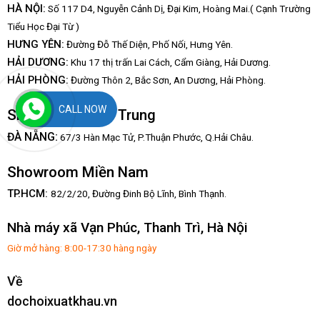
HÀ NỘI:
Số 117 D4, Nguyễn Cảnh Dị, Đại Kim, Hoàng Mai.( Cạnh Trường
Tiểu Học Đại Từ )
HƯNG YÊN:
Đường Đỗ Thế Diện, Phố Nối, Hưng Yên.
HẢI DƯƠNG:
Khu 17 thị trấn Lai Cách, Cẩm Giàng, Hải Dương.
HẢI PHÒNG:
Đường Thôn 2, Bắc Sơn, An Dương, Hải Phòng.
CALL NOW
Showroom Miền Trung
:
ĐÀ NẴNG
67/3 Hàn Mạc Tử, P.Thuận Phước, Q.Hải Châu.
Showroom Miền Nam
TP.HCM:
82/2/20, Đường Đinh Bộ Lĩnh,
Bình Thạnh.
Nhà máy xã Vạn Phúc, Thanh Trì, Hà Nội
Giờ mở hàng: 8:00-17:30 hàng ngày
Về
dochoixuatkhau.vn