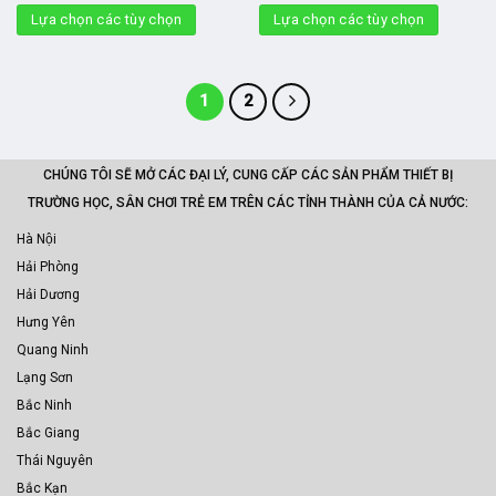
Lựa chọn các tùy chọn
Lựa chọn các tùy chọn
1
2
CHÚNG TÔI SẼ MỞ CÁC ĐẠI LÝ, CUNG CẤP CÁC SẢN PHẨM THIẾT BỊ
TRƯỜNG HỌC, SÂN CHƠI TRẺ EM TRÊN CÁC TỈNH THÀNH CỦA CẢ NƯỚC:
Hà Nội
Hải Phòng
Hải Dương
Hưng Yên
Quang Ninh
Lạng Sơn
Bắc Ninh
Bắc Giang
Thái Nguyên
Bắc Kạn