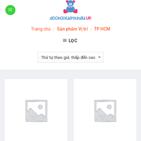
Skip
to
content
Trang chủ
Sản phẩm Vị trí
TP HCM
/
/
LỌC