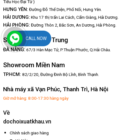
Tiểu Học Đại Từ )
HƯNG YÊN:
Đường Đỗ Thế Diện, Phố Nối, Hưng Yên.
HẢI DƯƠNG:
Khu 17 thị trấn Lai Cách, Cẩm Giàng, Hải Dương.
HẢI PHÒNG:
Đường Thôn 2, Bắc Sơn, An Dương, Hải Phòng.
CALL NOW
Showroom Miền Trung
:
ĐÀ NẴNG
67/3 Hàn Mạc Tử, P.Thuận Phước, Q.Hải Châu.
Showroom Miền Nam
TP.HCM:
82/2/20, Đường Đinh Bộ Lĩnh,
Bình Thạnh.
Nhà máy xã Vạn Phúc, Thanh Trì, Hà Nội
Giờ mở hàng: 8:00-17:30 hàng ngày
Về
dochoixuatkhau.vn
Chính sách giao hàng