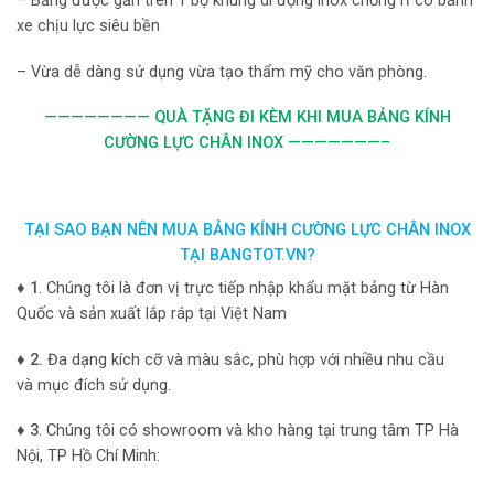
– Bảng được gắn trên 1 bộ khung di động inox chống rỉ có bánh
xe chịu lực siêu bền
– Vừa dễ dàng sử dụng vừa tạo thẩm mỹ cho văn phòng.
———————— QUÀ TẶNG ĐI KÈM KHI MUA BẢNG KÍNH
CƯỜNG LỰC CHÂN INOX
———————–
TẠI SAO BẠN NÊN MUA BẢNG KÍNH CƯỜNG LỰC CHÂN INOX
TẠI BANGTOT.VN?
♦ 1
. Chúng tôi là đơn vị trực tiếp nhập khẩu mặt bảng từ Hàn
Quốc và sản xuất lắp ráp tại Việt Nam
♦
2.
Đa dạng kích cỡ và màu sắc, phù hợp với nhiều nhu cầu
và mục đích sử dụng.
♦ 3
. Chúng tôi có showroom và kho hàng tại trung tâm TP Hà
Nội, TP Hồ Chí Minh: